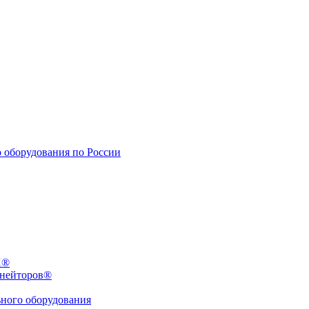
X®
инейторов®
ьного оборудования