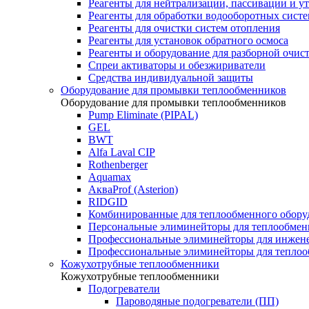
Реагенты для нейтрализации, пассивации и у
Реагенты для обработки водооборотных сист
Реагенты для очистки систем отопления
Реагенты для установок обратного осмоса
Реагенты и оборудование для разборной очи
Спреи активаторы и обезжириватели
Средства индивидуальной защиты
Оборудование для промывки теплообменников
Оборудование для промывки теплообменников
Pump Eliminate (PIPAL)
GEL
BWT
Alfa Laval CIP
Rothenberger
Aquamax
АкваProf (Asterion)
RIDGID
Комбинированные для теплообменного обору
Персональные элиминейторы для теплообмен
Профессиональные элиминейторы для инжен
Профессиональные элиминейторы для теплоо
Кожухотрубные теплообменники
Кожухотрубные теплообменники
Подогреватели
Пароводяные подогреватели (ПП)