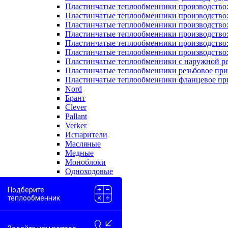
Пластинчатые теплообменники производство
Пластинчатые теплообменники производство
Пластинчатые теплообменники производство:
Пластинчатые теплообменники производство
Пластинчатые теплообменники производство
Пластинчатые теплообменники производство
Пластинчатые теплообменники с наружной р
Пластинчатые теплообменники резьбовое пр
Пластинчатые теплообменники фланцевое пр
Nord
Брант
Clever
Pallant
Verker
Испарители
Масляные
Медные
Моноблоки
Одноходовые
Пароводяные
Проточные
Подберите
теплообменник
Скоростные
Двухконтурные
Вода-вода
Вода-гликоль