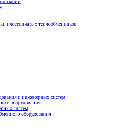
тилизации
ем
стки пластинчатых теплообменников
дования и инженерных систем
ного оборудования
ерных систем
бменного оборудования