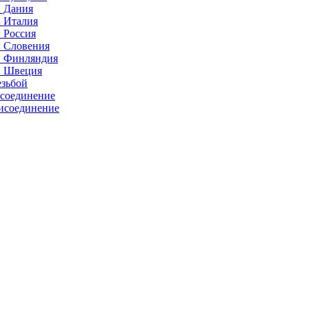
: Дания
: Италия
 Россия
: Словения
: Финляндия
: Швеция
езьбой
исоединение
исоединение