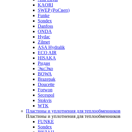
KAORI
SWEP (РоСвеп)
Funke
Sondex
Danfoss
ONDA
Hydac
Zilmet
ASA Hydralik
ECO AIR
HISAKA
Ридан
ЭксЭко
BOWA
Brazepak
Doucette
Forwon
Secespol
Stokvis
WTK
Пластины и уплотнения для теплообменников
Пластины и уплотнения для теплообменников
FUNKE
Sondex