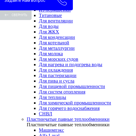
Задайте нам вопрос
Водоводяные
Из нержавейки
Титановые
СВЕРНУТЬ
Для вентиляции
Для воды
Для ЖКХ
Для конденсации
Для котельной
Для металлургии
Для молока
Для морских судов
Для нагрева и подогрева воды
Для охлаждения
Для пастеризации
Для пива и сусла
Для пищевой промышленности
Для систем отопления
Для теплицы
Для химической промышленности
Для горячего водоснабжения
СНВЛ
Пластинчатые паяные теплообменники
Пластинчатые паяные теплообменники
Машимпэкс
Alfa Laval