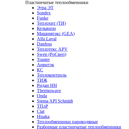
Пластинчатые теплообменники
Этра ЭТ
Sondex
Funke
Теплохит (ТИ)
Кельвион
Машимпэкс (GEA)
Alfa Laval
Danfoss
Теплотекс APV
Swep (РоСвеп)
Tranter
Анвитэк
КС
Теплоконтроль
ТИЖ
Ридан НН
Thermowave
Onda
Sigma API Schmidt
ТПлР
Ciat
Hisaka
Теплообменники пароводяные
Разборные пластинчатые теплообменники