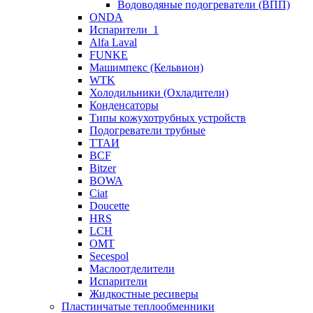
Водоводяные подогреватели (ВПП)
ONDA
Испарители_1
Alfa Laval
FUNKE
Машимпекс (Кельвион)
WTK
Холодильники (Охладители)
Конденсаторы
Типы кожухотрубных устройств
Подогреватели трубные
ТТАИ
BCF
Bitzer
BOWA
Ciat
Doucette
HRS
LCH
OMT
Secespol
Маслоотделители
Испарители
Жидкостные ресиверы
Пластинчатые теплообменники