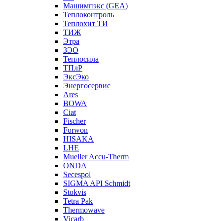
Машимпэкс (GEA)
Теплоконтроль
Теплохит ТИ
ТИЖ
Этра
ЗЭО
Теплосила
ТПлР
ЭксЭко
Энергосервис
Ares
BOWA
Ciat
Fischer
Forwon
HISAKA
LHE
Mueller Accu-Therm
ONDA
Secespol
SIGMA API Schmidt
Stokvis
Tetra Pak
Thermowave
Vicarb