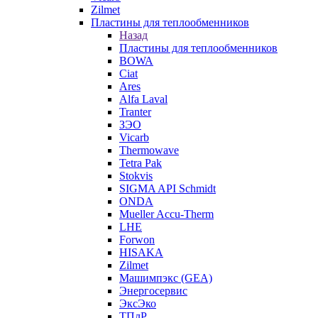
Zilmet
Пластины для теплообменников
Назад
Пластины для теплообменников
BOWA
Ciat
Ares
Alfa Laval
Tranter
ЗЭО
Vicarb
Thermowave
Tetra Pak
Stokvis
SIGMA API Schmidt
ONDA
Mueller Accu-Therm
LHE
Forwon
HISAKA
Zilmet
Машимпэкс (GEA)
Энергосервис
ЭксЭко
ТПлР