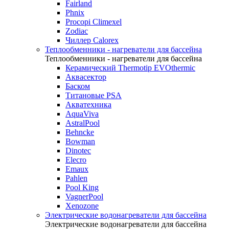
Fairland
Phnix
Procopi Climexel
Zodiac
Чиллер Calorex
Теплообменники - нагреватели для бассейна
Теплообменники - нагреватели для бассейна
Керамический Thermotip EVOthermic
Аквасектор
Баском
Титановые PSA
Акватехника
AquaViva
AstralPool
Behncke
Bowman
Dinotec
Elecro
Emaux
Pahlen
Pool King
VagnerPool
Xenozone
Электрические водонагреватели для бассейна
Электрические водонагреватели для бассейна