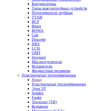
Конденсаторы
Типы кожухотрубных устройств
Подогреватели трубные
ТТАИ
BCF
Bitzer
BOWA
Ciat
Doucette
HRS
LCH
OMT
Secespol
Маслоотделители
Испарители
Жидкостные ресиверы
Пластинчатые теплообменники
Назад
Пластинчатые теплообменники
Этра ЭТ
Sondex
Funke
Теплохит (ТИ)
Кельвион
Машимпэкс (GEA)