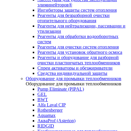
элиминейторов®
Ингибиторы защиты систем отопления
Реагенты для безразборной очистки
отопительного оборудования
Реагенты для нейтрализации, пассивации и
утилизации
Реагенты для обработки водооборотных
систем
Реагенты для очистки систем отопления
Реагенты для установок обратного осмоса
Реагенты и оборудование для разборной
очистки пластинчатых теплообменников
Спреи активаторы и обезжириватели
Средства индивидуальной защиты
Оборудование для промывки теплообменников
Оборудование для промывки теплообменников
Pump Eliminate (PIPAL)
GEL
BWT
Alfa Laval CIP
Rothenberger
Aquamax
АкваProf (Asterion)
RIDGID