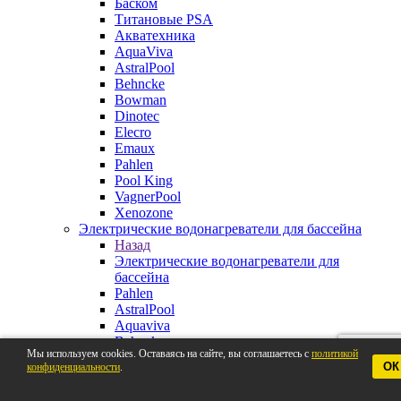
Баском
Титановые PSA
Акватехника
AquaViva
AstralPool
Behncke
Bowman
Dinotec
Elecro
Emaux
Pahlen
Pool King
VagnerPool
Xenozone
Электрические водонагреватели для бассейна
Назад
Электрические водонагреватели для
бассейна
Pahlen
AstralPool
Aquaviva
Behncke
Мы используем cookies. Оставаясь на сайте, вы соглашаетесь с
политикой
BestWay
ОК
конфиденциальности
.
Elecro
VagnerPool