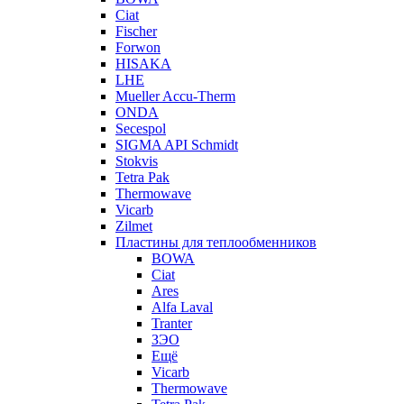
Ciat
Fischer
Forwon
HISAKA
LHE
Mueller Accu-Therm
ONDA
Secespol
SIGMA API Schmidt
Stokvis
Tetra Pak
Thermowave
Vicarb
Zilmet
Пластины для теплообменников
BOWA
Ciat
Ares
Alfa Laval
Tranter
ЗЭО
Ещё
Vicarb
Thermowave