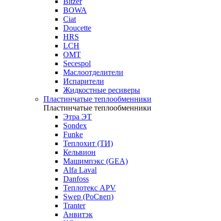
Bitzer
BOWA
Ciat
Doucette
HRS
LCH
OMT
Secespol
Маслоотделители
Испарители
Жидкостные ресиверы
Пластинчатые теплообменники
Пластинчатые теплообменники
Этра ЭТ
Sondex
Funke
Теплохит (ТИ)
Кельвион
Машимпэкс (GEA)
Alfa Laval
Danfoss
Теплотекс APV
Swep (РоСвеп)
Tranter
Анвитэк