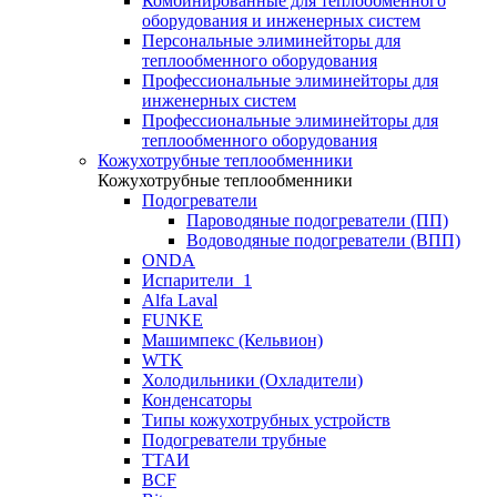
Комбинированные для теплообменного
оборудования и инженерных систем
Персональные элиминейторы для
теплообменного оборудования
Профессиональные элиминейторы для
инженерных систем
Профессиональные элиминейторы для
теплообменного оборудования
Кожухотрубные теплообменники
Кожухотрубные теплообменники
Подогреватели
Пароводяные подогреватели (ПП)
Водоводяные подогреватели (ВПП)
ONDA
Испарители_1
Alfa Laval
FUNKE
Машимпекс (Кельвион)
WTK
Холодильники (Охладители)
Конденсаторы
Типы кожухотрубных устройств
Подогреватели трубные
ТТАИ
BCF