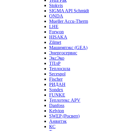
Tetra Pak
Stokvis
SIGMA API Schmidt
ONDA
Mueller Accu-Therm
LHE
Forwon
HISAKA
Zilmet
Машимпэкс (GEA)
Энергосервис
ЭксЭко
ТПлР
Теплосила
Secespol
Fischer
РИДАН
Sondex
FUNKE
Теплотекс APV
Danfoss
Kelvion
SWEP (Росвеп)
Анвитэк
КС