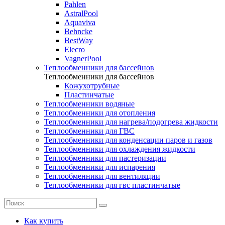
Pahlen
AstralPool
Aquaviva
Behncke
BestWay
Elecro
VagnerPool
Теплообменники для бассейнов
Теплообменники для бассейнов
Кожухотрубные
Пластинчатые
Теплообменники водяные
Теплообменники для отопления
Теплообменники для нагрева/подогрева жидкости
Теплообменники для ГВС
Теплообменники для конденсации паров и газов
Теплообменники для охлаждения жидкости
Теплообменники для пастеризации
Теплообменники для испарения
Теплообменники для вентиляции
Теплообменники для гвс пластинчатые
Как купить