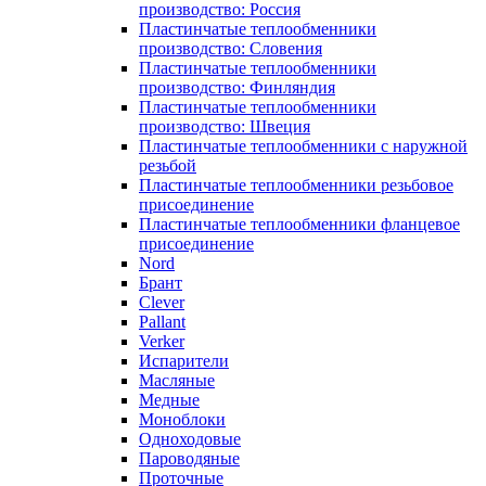
производство: Россия
Пластинчатые теплообменники
производство: Словения
Пластинчатые теплообменники
производство: Финляндия
Пластинчатые теплообменники
производство: Швеция
Пластинчатые теплообменники с наружной
резьбой
Пластинчатые теплообменники резьбовое
присоединение
Пластинчатые теплообменники фланцевое
присоединение
Nord
Брант
Clever
Pallant
Verker
Испарители
Масляные
Медные
Моноблоки
Одноходовые
Пароводяные
Проточные