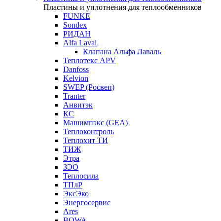
Пластины и уплотнения для теплообменников
FUNKE
Sondex
РИДАН
Alfa Laval
Клапана Альфа Лаваль
Теплотекс APV
Danfoss
Kelvion
SWEP (Росвеп)
Tranter
Анвитэк
КС
Машимпэкс (GEA)
Теплоконтроль
Теплохит ТИ
ТИЖ
Этра
ЗЭО
Теплосила
ТПлР
ЭксЭко
Энергосервис
Ares
BOWA