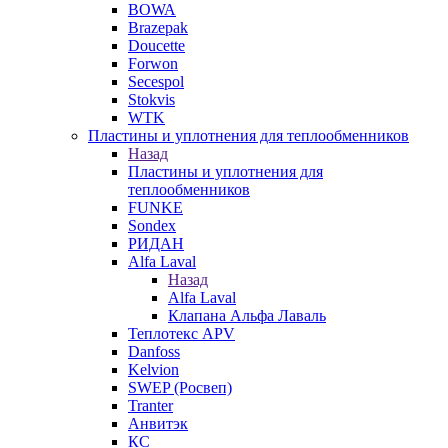
BOWA
Brazepak
Doucette
Forwon
Secespol
Stokvis
WTK
Пластины и уплотнения для теплообменников
Назад
Пластины и уплотнения для
теплообменников
FUNKE
Sondex
РИДАН
Alfa Laval
Назад
Alfa Laval
Клапана Альфа Лаваль
Теплотекс APV
Danfoss
Kelvion
SWEP (Росвеп)
Tranter
Анвитэк
КС