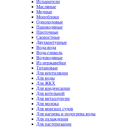
Испарители
Масляные
Медные
Моноблоки
Одноходовые
Пароводяные
Проточные
Скоростные
Двухконтурные
Вода-вода
Вода-гликоль
Водоводяные
Из нержавейки
Титановые
Для вентиляции
Для воды
Для ЖКХ
Для конденсации
Для котельной
Для металлургии
Для молока
Для морских судов
Для нагрева и подогрева воды
Для охлаждения
Для пастеризации