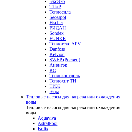
ЭксЭко
ТПлР
Теплосила
Secespol
Fischer
РИДАН
Sondex
FUNKE
Теплотекс APV
Danfoss
Kelvion
SWEP (Росвеп)
Анвитэк
КС
Теплоконтроль
Теплохит ТИ
ТИЖ
Этра
Тепловые насосы для нагрева или охлаждения
воды
Тепловые насосы для нагрева или охлаждения
воды
Aquaviva
AstralPool
Brilix