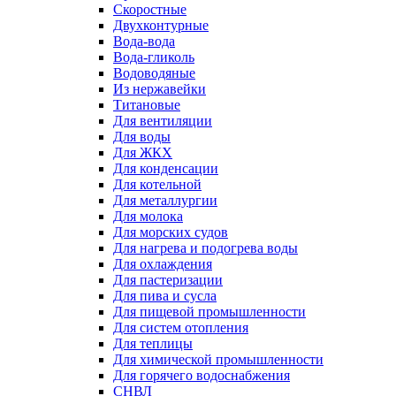
Скоростные
Двухконтурные
Вода-вода
Вода-гликоль
Водоводяные
Из нержавейки
Титановые
Для вентиляции
Для воды
Для ЖКХ
Для конденсации
Для котельной
Для металлургии
Для молока
Для морских судов
Для нагрева и подогрева воды
Для охлаждения
Для пастеризации
Для пива и сусла
Для пищевой промышленности
Для систем отопления
Для теплицы
Для химической промышленности
Для горячего водоснабжения
СНВЛ