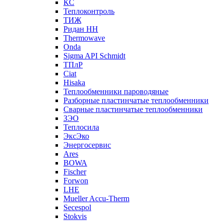
КС
Теплоконтроль
ТИЖ
Ридан НН
Thermowave
Onda
Sigma API Schmidt
ТПлР
Ciat
Hisaka
Теплообменники пароводяные
Разборные пластинчатые теплообменники
Сварные пластинчатые теплообменники
ЗЭО
Теплосила
ЭксЭко
Энергосервис
Ares
BOWA
Fischer
Forwon
LHE
Mueller Accu-Therm
Secespol
Stokvis