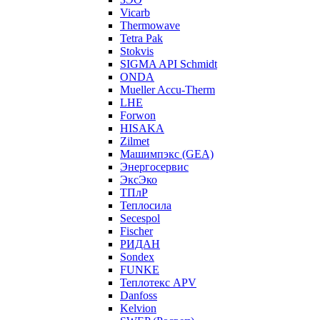
Vicarb
Thermowave
Tetra Pak
Stokvis
SIGMA API Schmidt
ONDA
Mueller Accu-Therm
LHE
Forwon
HISAKA
Zilmet
Машимпэкс (GEA)
Энергосервис
ЭксЭко
ТПлР
Теплосила
Secespol
Fischer
РИДАН
Sondex
FUNKE
Теплотекс APV
Danfoss
Kelvion