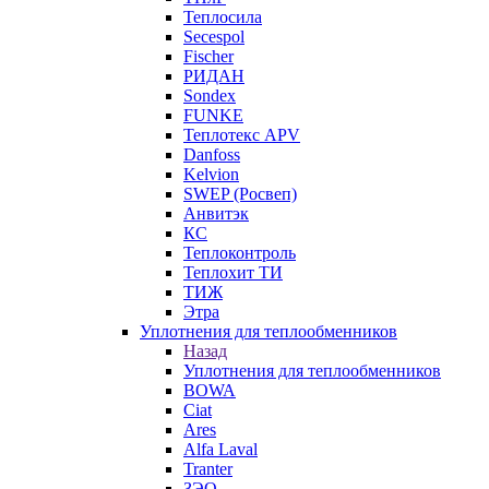
Теплосила
Secespol
Fischer
РИДАН
Sondex
FUNKE
Теплотекс APV
Danfoss
Kelvion
SWEP (Росвеп)
Анвитэк
КС
Теплоконтроль
Теплохит ТИ
ТИЖ
Этра
Уплотнения для теплообменников
Назад
Уплотнения для теплообменников
BOWA
Ciat
Ares
Alfa Laval
Tranter
ЗЭО