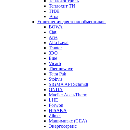
Теплоконтроль
Теплохит ТИ
ТИЖ
Этра
Уплотнения для теплообменников
BOWA
Ciat
Ares
Alfa Laval
Tranter
ЗЭО
Ещё
Vicarb
Thermowave
Tetra Pak
Stokvis
SIGMA API Schmidt
ONDA
Mueller Accu-Therm
LHE
Forwon
HISAKA
Zilmet
Машимпэкс (GEA)
Энергосервис