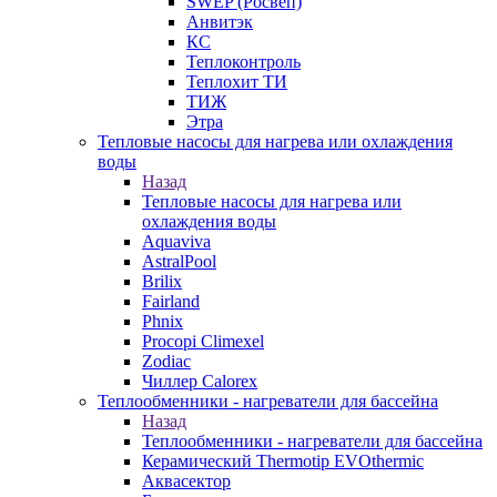
SWEP (Росвеп)
Анвитэк
КС
Теплоконтроль
Теплохит ТИ
ТИЖ
Этра
Тепловые насосы для нагрева или охлаждения
воды
Назад
Тепловые насосы для нагрева или
охлаждения воды
Aquaviva
AstralPool
Brilix
Fairland
Phnix
Procopi Climexel
Zodiac
Чиллер Calorex
Теплообменники - нагреватели для бассейна
Назад
Теплообменники - нагреватели для бассейна
Керамический Thermotip EVOthermic
Аквасектор