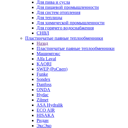
Для пива и сусла
Для пищевой промышленности
Для систем отопления
Для теплицы
Для химической промышленности
Для горячего водоснабжения
СНВЛ
Пластинчатые паяные теплообменники
Назад
Пластинчатые паяные теплообменники
Машимпэкс
Alfa Laval
KAORI
SWEP (РоСвеп)
Funke
Sondex
Danfoss
ONDA
Hydac
Zilmet
ASA Hydralik
ECO AIR
HISAKA
Ридан
ЭксЭко