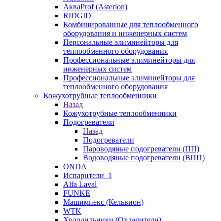
АкваProf (Asterion)
RIDGID
Комбинированные для теплообменного
оборудования и инженерных систем
Персональные элиминейторы для
теплообменного оборудования
Профессиональные элиминейторы для
инженерных систем
Профессиональные элиминейторы для
теплообменного оборудования
Кожухотрубные теплообменники
Назад
Кожухотрубные теплообменники
Подогреватели
Назад
Подогреватели
Пароводяные подогреватели (ПП)
Водоводяные подогреватели (ВПП)
ONDA
Испарители_1
Alfa Laval
FUNKE
Машимпекс (Кельвион)
WTK
Холодильники (Охладители)