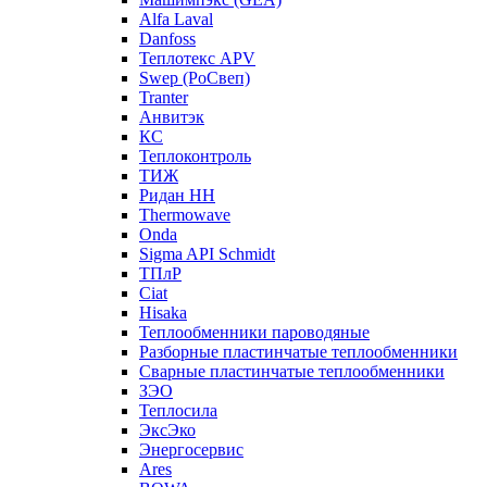
Alfa Laval
Danfoss
Теплотекс APV
Swep (РоСвеп)
Tranter
Анвитэк
КС
Теплоконтроль
ТИЖ
Ридан НН
Thermowave
Onda
Sigma API Schmidt
ТПлР
Ciat
Hisaka
Теплообменники пароводяные
Разборные пластинчатые теплообменники
Сварные пластинчатые теплообменники
ЗЭО
Теплосила
ЭксЭко
Энергосервис
Ares