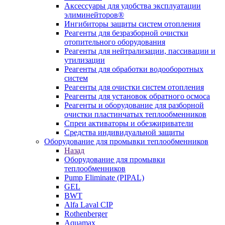
Аксессуары для удобства эксплуатации
элиминейторов®
Ингибиторы защиты систем отопления
Реагенты для безразборной очистки
отопительного оборудования
Реагенты для нейтрализации, пассивации и
утилизации
Реагенты для обработки водооборотных
систем
Реагенты для очистки систем отопления
Реагенты для установок обратного осмоса
Реагенты и оборудование для разборной
очистки пластинчатых теплообменников
Спреи активаторы и обезжириватели
Средства индивидуальной защиты
Оборудование для промывки теплообменников
Назад
Оборудование для промывки
теплообменников
Pump Eliminate (PIPAL)
GEL
BWT
Alfa Laval CIP
Rothenberger
Aquamax