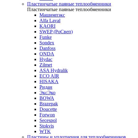
Пластинчатые паяные теплообменники
Пластинчатые паяные теплообменники
Машимпэкс
Alfa Laval
KAORI
SWEP (РоСвеп)
Funke
Sondex
Danfoss
ONDA
Hydac
Zilmet
ASA Hydralik
ECO AIR
HISAKA
Ридан
ЭксЭко
BOWA
Brazepak
Doucette
Forwon
Secespol
Stokvis
WTK
Пластины и уплотнения для теплообменников