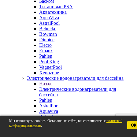
Баском
Титановые PSA
Акватехника
AquaViva
AstralPool
Behncke
Bowman
Dinotec
Elecro
Emaux
Pahlen
Pool King
VagnerPool
Xenozone
Электрические водонагреватели для бассейна
Назад
Электрические водонагреватели для
бассейна
Pahlen
AstralPool
Aquaviva
Behncke
Мы используем cookies. Оставаясь на сайте, вы соглашаетесь с
политикой
BestWay
ОК
конфиденциальности
.
Elecro
VagnerPool