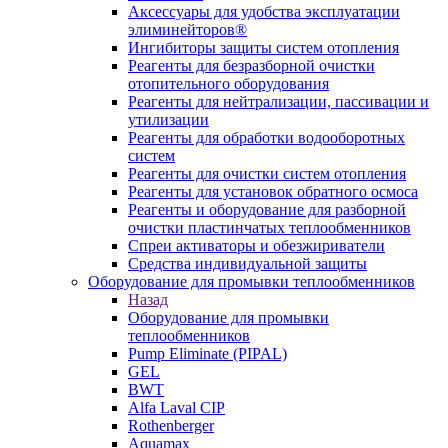
Аксессуары для удобства эксплуатации
элиминейторов®
Ингибиторы защиты систем отопления
Реагенты для безразборной очистки
отопительного оборудования
Реагенты для нейтрализации, пассивации и
утилизации
Реагенты для обработки водооборотных
систем
Реагенты для очистки систем отопления
Реагенты для установок обратного осмоса
Реагенты и оборудование для разборной
очистки пластинчатых теплообменников
Спреи активаторы и обезжириватели
Средства индивидуальной защиты
Оборудование для промывки теплообменников
Назад
Оборудование для промывки
теплообменников
Pump Eliminate (PIPAL)
GEL
BWT
Alfa Laval CIP
Rothenberger
Aquamax