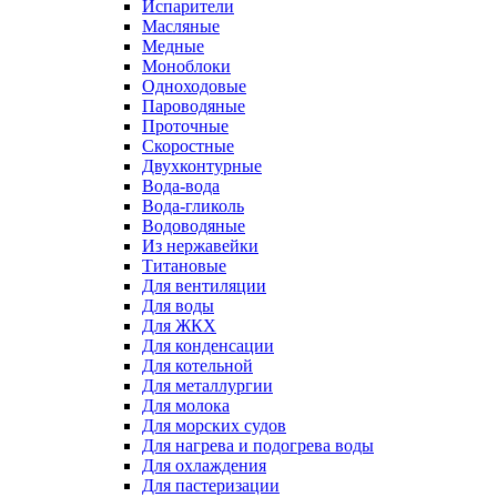
Испарители
Масляные
Медные
Моноблоки
Одноходовые
Пароводяные
Проточные
Скоростные
Двухконтурные
Вода-вода
Вода-гликоль
Водоводяные
Из нержавейки
Титановые
Для вентиляции
Для воды
Для ЖКХ
Для конденсации
Для котельной
Для металлургии
Для молока
Для морских судов
Для нагрева и подогрева воды
Для охлаждения
Для пастеризации