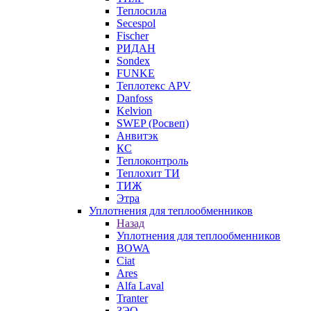
Теплосила
Secespol
Fischer
РИДАН
Sondex
FUNKE
Теплотекс APV
Danfoss
Kelvion
SWEP (Росвеп)
Анвитэк
КС
Теплоконтроль
Теплохит ТИ
ТИЖ
Этра
Уплотнения для теплообменников
Назад
Уплотнения для теплообменников
BOWA
Ciat
Ares
Alfa Laval
Tranter
ЗЭО