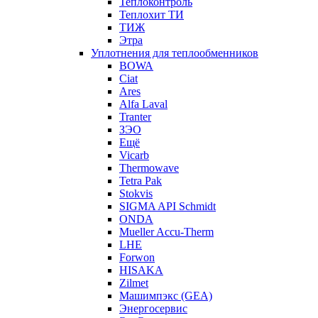
Теплоконтроль
Теплохит ТИ
ТИЖ
Этра
Уплотнения для теплообменников
BOWA
Ciat
Ares
Alfa Laval
Tranter
ЗЭО
Ещё
Vicarb
Thermowave
Tetra Pak
Stokvis
SIGMA API Schmidt
ONDA
Mueller Accu-Therm
LHE
Forwon
HISAKA
Zilmet
Машимпэкс (GEA)
Энергосервис