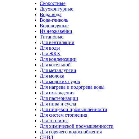
Скоростные
Двухконтурные
Вода-вода
Вода-гликоль
Водоводяные
Из нержавейки
Титановые
Для вентиляции
Для воды
Для ЖКХ
Для конденсации
Для котельной
Для металлургии
Для молока
Для морских судов
Для нагрева и подогрева воды
Для охлаждения
Для пастеризации
Для пива и сусла
Для пищевой промышленности
Для систем отопления
Для теплицы
Для химической промышленности
Для горячего водоснабжения
СНВЛ