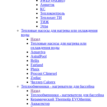
SWEP (Росвеп)
Анвитэк
КС
Теплоконтроль
Теплохит ТИ
ТИЖ
Этра
Тепловые насосы для нагрева или охлаждения
воды
Назад
Тепловые насосы для нагрева или
охлаждения воды
Aquaviva
AstralPool
Brilix
Fairland
Phnix
Procopi Climexel
Zodiac
Чиллер Calorex
Теплообменники - нагреватели для бассейна
Назад
Теплообменники - нагреватели для бассейна
Керамический Thermotip EVOthermic
Аквасектор