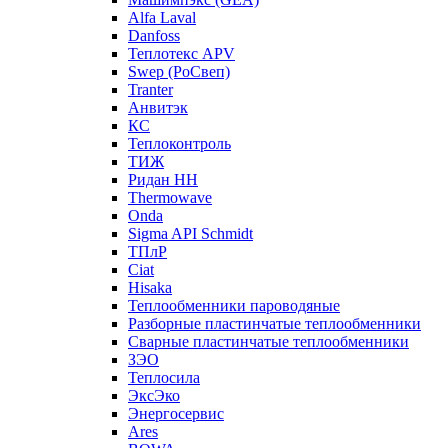
Alfa Laval
Danfoss
Теплотекс APV
Swep (РоСвеп)
Tranter
Анвитэк
КС
Теплоконтроль
ТИЖ
Ридан НН
Thermowave
Onda
Sigma API Schmidt
ТПлР
Ciat
Hisaka
Теплообменники пароводяные
Разборные пластинчатые теплообменники
Сварные пластинчатые теплообменники
ЗЭО
Теплосила
ЭксЭко
Энергосервис
Ares