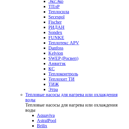
ЭксЭко
ТПлР
Теплосила
Secespol
Fischer
РИДАН
Sondex
FUNKE
Теплотекс APV
Danfoss
Kelvion
SWEP (Росвеп)
Анвитэк
КС
Теплоконтроль
Теплохит ТИ
ТИЖ
Этра
Тепловые насосы для нагрева или охлаждения
воды
Тепловые насосы для нагрева или охлаждения
воды
Aquaviva
AstralPool
Brilix