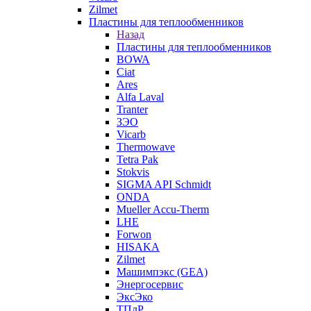
Zilmet
Пластины для теплообменников
Назад
Пластины для теплообменников
BOWA
Ciat
Ares
Alfa Laval
Tranter
ЗЭО
Vicarb
Thermowave
Tetra Pak
Stokvis
SIGMA API Schmidt
ONDA
Mueller Accu-Therm
LHE
Forwon
HISAKA
Zilmet
Машимпэкс (GEA)
Энергосервис
ЭксЭко
ТПлР