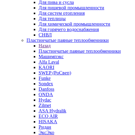
Для пива и сусла
Для пищевой промышленности
Для систем отопления
Для теплицы
Для химической промышленности
Для горячего водоснабжения
СНВЛ
Пластинчатые паяные теплообменники
Назад
Пластинчатые паяные теплообменники
Машимпэкс
Alfa Laval
KAORI
SWEP (РоСвеп)
Funke
Sondex
Danfoss
ONDA
Hydac
Zilmet
ASA Hydralik
ECO AIR
HISAKA
Ридан
ЭксЭко