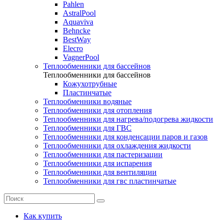
Pahlen
AstralPool
Aquaviva
Behncke
BestWay
Elecro
VagnerPool
Теплообменники для бассейнов
Теплообменники для бассейнов
Кожухотрубные
Пластинчатые
Теплообменники водяные
Теплообменники для отопления
Теплообменники для нагрева/подогрева жидкости
Теплообменники для ГВС
Теплообменники для конденсации паров и газов
Теплообменники для охлаждения жидкости
Теплообменники для пастеризации
Теплообменники для испарения
Теплообменники для вентиляции
Теплообменники для гвс пластинчатые
Как купить