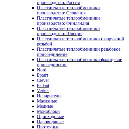
производство: Россия
Пластинчатые теплообменники
производство: Словения
Пластинчатые теплообменники
производство: Финляндия
Пластинчатые теплообменники
производство: Швеция
Пластинчатые теплообменники с наружной
резьбой
Пластинчатые теплообменники резьбовое
присоединение
Пластинчатые теплообменники фланцевое
присоединение
Nord
Брант
Clever
Pallant
Verker
Испарители
Масляные
Медные
Моноблоки
Одноходовые
Пароводяные
Проточные