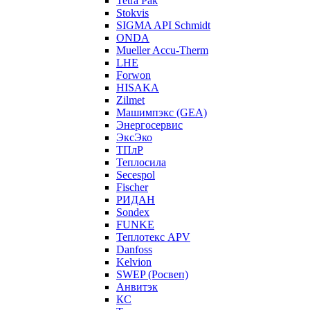
Tetra Pak
Stokvis
SIGMA API Schmidt
ONDA
Mueller Accu-Therm
LHE
Forwon
HISAKA
Zilmet
Машимпэкс (GEA)
Энергосервис
ЭксЭко
ТПлР
Теплосила
Secespol
Fischer
РИДАН
Sondex
FUNKE
Теплотекс APV
Danfoss
Kelvion
SWEP (Росвеп)
Анвитэк
КС