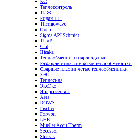
КС
Теплоконтроль
ТИЖ
Ридан НН
Thermowave
Onda
Sigma API Schmidt
ТПлР
Ciat
Hisaka
Теплообменники пароводяные
Разборные пластинчатые теплообменники
Сварные пластинчатые теплообменники
ЗЭО
Теплосила
ЭксЭко
Энергосервис
Ares
BOWA
Fischer
Forwon
LHE
Mueller Accu-Therm
Secespol
Stokvis