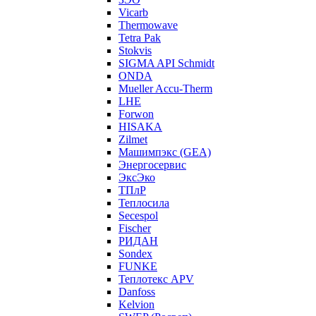
Vicarb
Thermowave
Tetra Pak
Stokvis
SIGMA API Schmidt
ONDA
Mueller Accu-Therm
LHE
Forwon
HISAKA
Zilmet
Машимпэкс (GEA)
Энергосервис
ЭксЭко
ТПлР
Теплосила
Secespol
Fischer
РИДАН
Sondex
FUNKE
Теплотекс APV
Danfoss
Kelvion