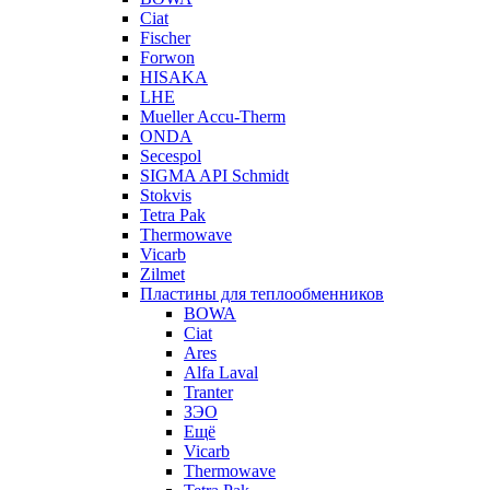
Ciat
Fischer
Forwon
HISAKA
LHE
Mueller Accu-Therm
ONDA
Secespol
SIGMA API Schmidt
Stokvis
Tetra Pak
Thermowave
Vicarb
Zilmet
Пластины для теплообменников
BOWA
Ciat
Ares
Alfa Laval
Tranter
ЗЭО
Ещё
Vicarb
Thermowave