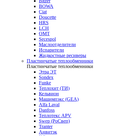
Bitzer
BOWA
Ciat
Doucette
HRS
LCH
OMT
Secespol
Маслоотделители
Испарители
Жидкостные ресиверы
Пластинчатые теплообменники
Пластинчатые теплообменники
Этра ЭТ
Sondex
Funke
Теплохит (ТИ)
Кельвион
Машимпэкс (GEA)
Alfa Laval
Danfoss
Теплотекс APV
Swep (РоСвеп)
Tranter
Анвитэк