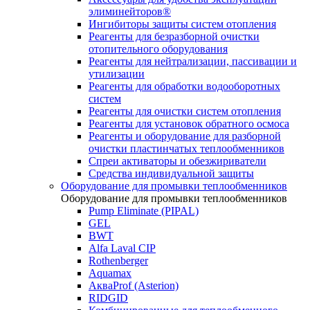
элиминейторов®
Ингибиторы защиты систем отопления
Реагенты для безразборной очистки
отопительного оборудования
Реагенты для нейтрализации, пассивации и
утилизации
Реагенты для обработки водооборотных
систем
Реагенты для очистки систем отопления
Реагенты для установок обратного осмоса
Реагенты и оборудование для разборной
очистки пластинчатых теплообменников
Спреи активаторы и обезжириватели
Средства индивидуальной защиты
Оборудование для промывки теплообменников
Оборудование для промывки теплообменников
Pump Eliminate (PIPAL)
GEL
BWT
Alfa Laval CIP
Rothenberger
Aquamax
АкваProf (Asterion)
RIDGID