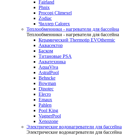
Fairland
Phnix
Procopi Climexel
Zodiac
Чиллер Calorex
Теплообменники - нагреватели для бассейна
Теплообменники - нагреватели для бассейна
Керамический Thermotip EVOthermic
Аквасектор
Баском
Титановые PSA
Акватехника
AquaViva
AstralPool
Behncke
Bowman
Dinotec
Elecro
Emaux
Pahlen
Pool King
VagnerPool
Xenozone
Электрические водонагреватели для бассейна
Электрические водонагреватели для бассейна