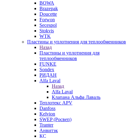
BOWA
Brazepak
Doucette
Forwon
Secespol
Stokvis
WTK
Пластины и уплотнения для теплообменников
Назад
Пластины и уплотнения для
теплообменников
FUNKE
Sondex
РИДАН
Alfa Laval
Назад
Alfa Laval
Клапана Альфа Лаваль
Теплотекс APV
Danfoss
Kelvion
SWEP (Росвеп)
Tranter
Анвитэк
КС