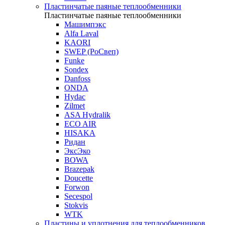
Пластинчатые паяные теплообменники
Пластинчатые паяные теплообменники
Машимпэкс
Alfa Laval
KAORI
SWEP (РоСвеп)
Funke
Sondex
Danfoss
ONDA
Hydac
Zilmet
ASA Hydralik
ECO AIR
HISAKA
Ридан
ЭксЭко
BOWA
Brazepak
Doucette
Forwon
Secespol
Stokvis
WTK
Пластины и уплотнения для теплообменников