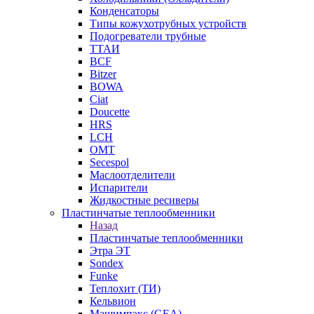
Конденсаторы
Типы кожухотрубных устройств
Подогреватели трубные
ТТАИ
BCF
Bitzer
BOWA
Ciat
Doucette
HRS
LCH
OMT
Secespol
Маслоотделители
Испарители
Жидкостные ресиверы
Пластинчатые теплообменники
Назад
Пластинчатые теплообменники
Этра ЭТ
Sondex
Funke
Теплохит (ТИ)
Кельвион
Машимпэкс (GEA)