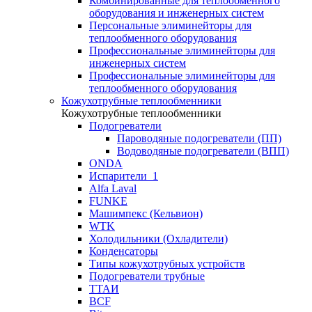
Комбинированные для теплообменного
оборудования и инженерных систем
Персональные элиминейторы для
теплообменного оборудования
Профессиональные элиминейторы для
инженерных систем
Профессиональные элиминейторы для
теплообменного оборудования
Кожухотрубные теплообменники
Кожухотрубные теплообменники
Подогреватели
Пароводяные подогреватели (ПП)
Водоводяные подогреватели (ВПП)
ONDA
Испарители_1
Alfa Laval
FUNKE
Машимпекс (Кельвион)
WTK
Холодильники (Охладители)
Конденсаторы
Типы кожухотрубных устройств
Подогреватели трубные
ТТАИ
BCF