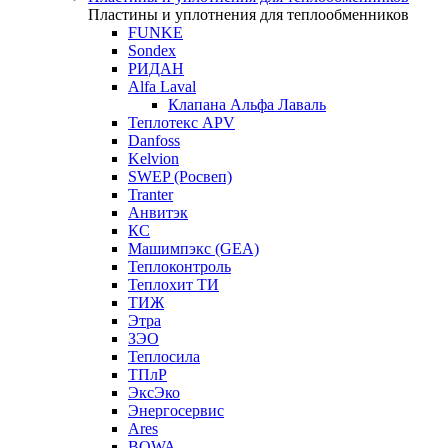
Пластины и уплотнения для теплообменников
FUNKE
Sondex
РИДАН
Alfa Laval
Клапана Альфа Лаваль
Теплотекс APV
Danfoss
Kelvion
SWEP (Росвеп)
Tranter
Анвитэк
КС
Машимпэкс (GEA)
Теплоконтроль
Теплохит ТИ
ТИЖ
Этра
ЗЭО
Теплосила
ТПлР
ЭксЭко
Энергосервис
Ares
BOWA