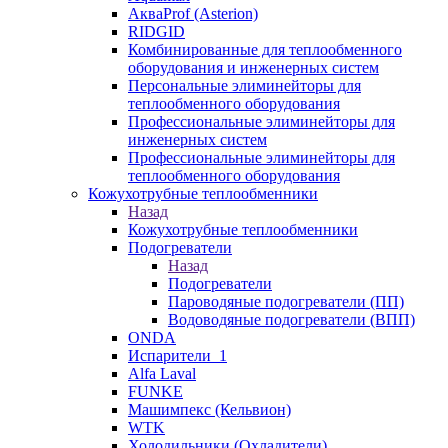
АкваProf (Asterion)
RIDGID
Комбинированные для теплообменного
оборудования и инженерных систем
Персональные элиминейторы для
теплообменного оборудования
Профессиональные элиминейторы для
инженерных систем
Профессиональные элиминейторы для
теплообменного оборудования
Кожухотрубные теплообменники
Назад
Кожухотрубные теплообменники
Подогреватели
Назад
Подогреватели
Пароводяные подогреватели (ПП)
Водоводяные подогреватели (ВПП)
ONDA
Испарители_1
Alfa Laval
FUNKE
Машимпекс (Кельвион)
WTK
Холодильники (Охладители)