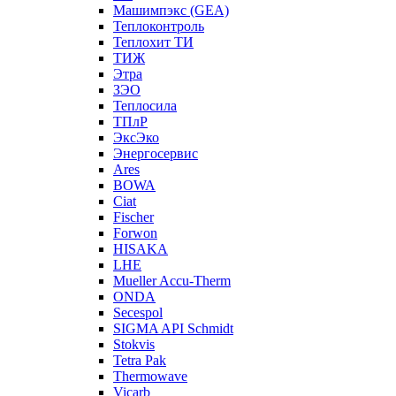
Машимпэкс (GEA)
Теплоконтроль
Теплохит ТИ
ТИЖ
Этра
ЗЭО
Теплосила
ТПлР
ЭксЭко
Энергосервис
Ares
BOWA
Ciat
Fischer
Forwon
HISAKA
LHE
Mueller Accu-Therm
ONDA
Secespol
SIGMA API Schmidt
Stokvis
Tetra Pak
Thermowave
Vicarb