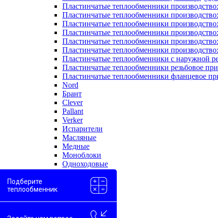
Пластинчатые теплообменники производство
Пластинчатые теплообменники производство
Пластинчатые теплообменники производство:
Пластинчатые теплообменники производство
Пластинчатые теплообменники производство
Пластинчатые теплообменники производство
Пластинчатые теплообменники с наружной р
Пластинчатые теплообменники резьбовое пр
Пластинчатые теплообменники фланцевое пр
Nord
Брант
Clever
Pallant
Verker
Испарители
Масляные
Медные
Моноблоки
Одноходовые
Пароводяные
Проточные
Подберите
теплообменник
Скоростные
Двухконтурные
Вода-вода
Вода-гликоль