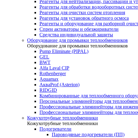
Реагенты для нейтрализации, пассивации и у
Реагенты для обработки водооборотных сист
Реагенты для очистки систем отопления
Реагенты для установок обратного осмоса
Реагенты и оборудование для разборной очи
Спреи активаторы и обезжириватели
Средства индивидуальной защиты
Оборудование для промывки теплообменников
Оборудование для промывки теплообменников
Pump Eliminate (PIPAL)
GEL
BWT
Alfa Laval CIP
Rothenberger
Aquamax
АкваProf (Asterion)
RIDGID
Комбинированные для теплообменного обору
Персональные элиминейторы для теплообмен
Профессиональные элиминейторы для инжен
Профессиональные элиминейторы для теплоо
Кожухотрубные теплообменники
Кожухотрубные теплообменники
Подогреватели
Пароводяные подогреватели (ПП)