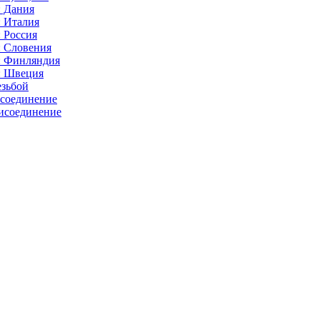
: Дания
: Италия
 Россия
: Словения
: Финляндия
: Швеция
езьбой
исоединение
исоединение