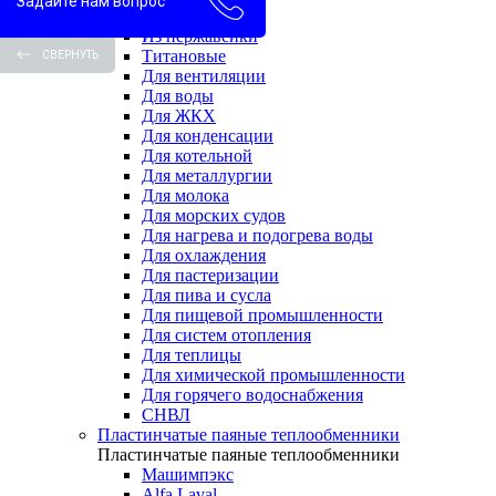
Задайте нам вопрос
Водоводяные
Из нержавейки
Титановые
СВЕРНУТЬ
Для вентиляции
Для воды
Для ЖКХ
Для конденсации
Для котельной
Для металлургии
Для молока
Для морских судов
Для нагрева и подогрева воды
Для охлаждения
Для пастеризации
Для пива и сусла
Для пищевой промышленности
Для систем отопления
Для теплицы
Для химической промышленности
Для горячего водоснабжения
СНВЛ
Пластинчатые паяные теплообменники
Пластинчатые паяные теплообменники
Машимпэкс
Alfa Laval