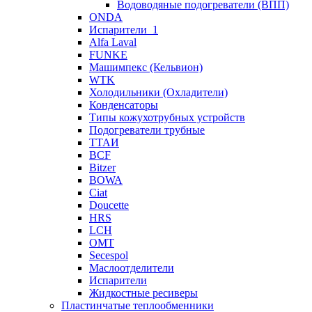
Водоводяные подогреватели (ВПП)
ONDA
Испарители_1
Alfa Laval
FUNKE
Машимпекс (Кельвион)
WTK
Холодильники (Охладители)
Конденсаторы
Типы кожухотрубных устройств
Подогреватели трубные
ТТАИ
BCF
Bitzer
BOWA
Ciat
Doucette
HRS
LCH
OMT
Secespol
Маслоотделители
Испарители
Жидкостные ресиверы
Пластинчатые теплообменники