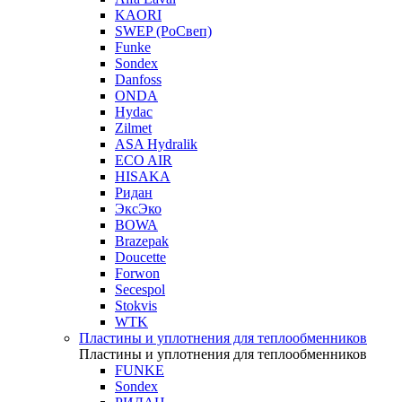
KAORI
SWEP (РоСвеп)
Funke
Sondex
Danfoss
ONDA
Hydac
Zilmet
ASA Hydralik
ECO AIR
HISAKA
Ридан
ЭксЭко
BOWA
Brazepak
Doucette
Forwon
Secespol
Stokvis
WTK
Пластины и уплотнения для теплообменников
Пластины и уплотнения для теплообменников
FUNKE
Sondex