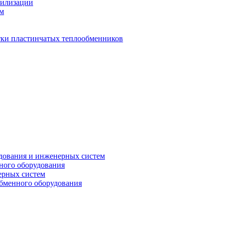
тилизации
ем
стки пластинчатых теплообменников
дования и инженерных систем
ного оборудования
ерных систем
бменного оборудования