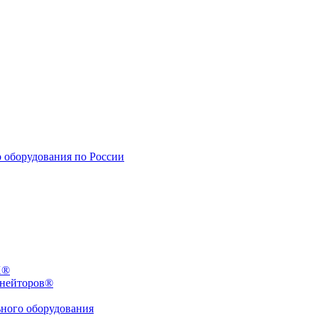
X®
инейторов®
ьного оборудования