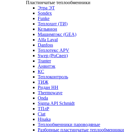
Пластинчатые теплообменники
Этра ЭТ
Sondex
Funke
Теплохит (ТИ)
Кельвион
Машимпэкс (GEA)
Alfa Laval
Danfoss
Теплотекс APV
Swep (РоСвеп)
Tranter
Анвитэк
КС
Теплоконтроль
ТИЖ
Ридан НН
Thermowave
Onda
Sigma API Schmidt
ТПлР
Ciat
Hisaka
Теплообменники пароводяные
Разборные пластинчатые теплообменники