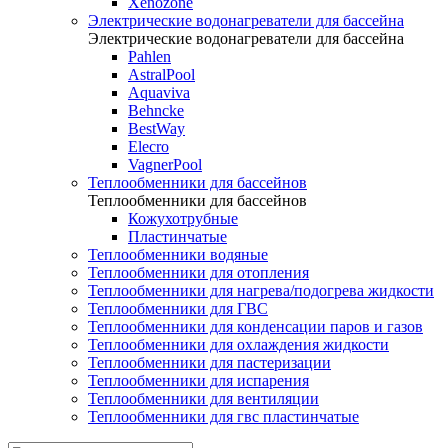
Xenozone
Электрические водонагреватели для бассейна
Электрические водонагреватели для бассейна
Pahlen
AstralPool
Aquaviva
Behncke
BestWay
Elecro
VagnerPool
Теплообменники для бассейнов
Теплообменники для бассейнов
Кожухотрубные
Пластинчатые
Теплообменники водяные
Теплообменники для отопления
Теплообменники для нагрева/подогрева жидкости
Теплообменники для ГВС
Теплообменники для конденсации паров и газов
Теплообменники для охлаждения жидкости
Теплообменники для пастеризации
Теплообменники для испарения
Теплообменники для вентиляции
Теплообменники для гвс пластинчатые