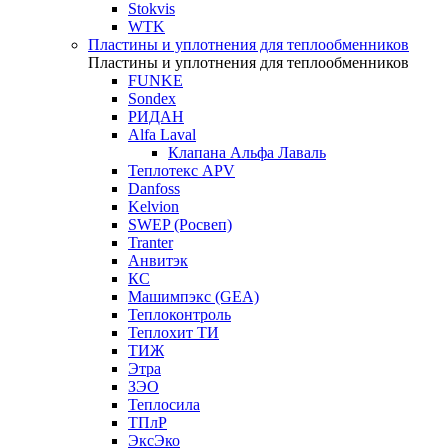
Stokvis
WTK
Пластины и уплотнения для теплообменников
Пластины и уплотнения для теплообменников
FUNKE
Sondex
РИДАН
Alfa Laval
Клапана Альфа Лаваль
Теплотекс APV
Danfoss
Kelvion
SWEP (Росвеп)
Tranter
Анвитэк
КС
Машимпэкс (GEA)
Теплоконтроль
Теплохит ТИ
ТИЖ
Этра
ЗЭО
Теплосила
ТПлР
ЭксЭко