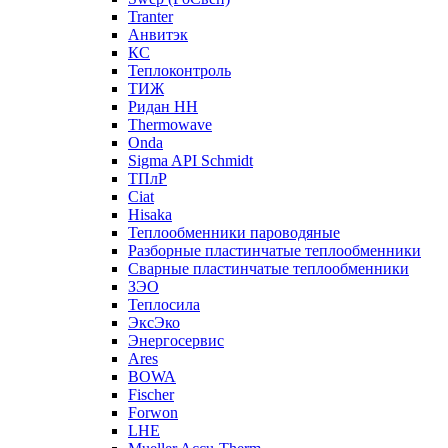
Tranter
Анвитэк
КС
Теплоконтроль
ТИЖ
Ридан НН
Thermowave
Onda
Sigma API Schmidt
ТПлР
Ciat
Hisaka
Теплообменники пароводяные
Разборные пластинчатые теплообменники
Сварные пластинчатые теплообменники
ЗЭО
Теплосила
ЭксЭко
Энергосервис
Ares
BOWA
Fischer
Forwon
LHE