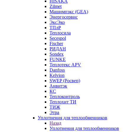
HISAKA
Zilmet
Машимпэкс (GEA)
Энергосервис
ЭксЭко
ТПлР
Теплосила
Secespol
Fischer
РИДАН
Sondex
FUNKE
Теплотекс APV
Danfoss
Kelvion
SWEP (Росвеп)
Анвитэк
КС
Теплоконтроль
Теплохит ТИ
ТИЖ
Этра
Уплотнения для теплообменников
Назад
Уплотнения для теплообменников