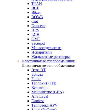
ТТАИ
BCF
Bitzer
BOWA
Ciat
Doucette
HRS
LCH
OMT
Secespol
Маслоотделители
Испарители
Жидкостные ресиверы
Пластинчатые теплообменники
Пластинчатые теплообменники
Этра ЭТ
Sondex
Funke
Теплохит (ТИ)
Кельвион
Машимпэкс (GEA)
Alfa Laval
Danfoss
Теплотекс APV
Swep (РоСвеп)