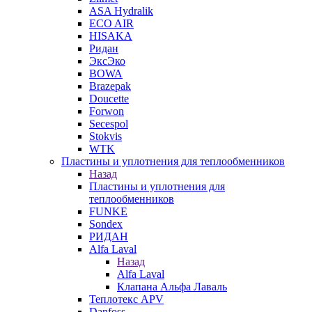
ASA Hydralik
ECO AIR
HISAKA
Ридан
ЭксЭко
BOWA
Brazepak
Doucette
Forwon
Secespol
Stokvis
WTK
Пластины и уплотнения для теплообменников
Назад
Пластины и уплотнения для
теплообменников
FUNKE
Sondex
РИДАН
Alfa Laval
Назад
Alfa Laval
Клапана Альфа Лаваль
Теплотекс APV
Danfoss