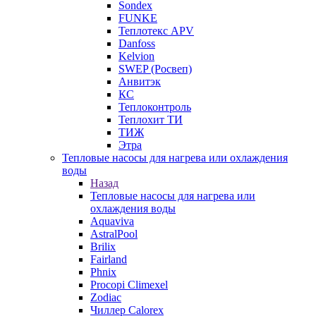
Sondex
FUNKE
Теплотекс APV
Danfoss
Kelvion
SWEP (Росвеп)
Анвитэк
КС
Теплоконтроль
Теплохит ТИ
ТИЖ
Этра
Тепловые насосы для нагрева или охлаждения
воды
Назад
Тепловые насосы для нагрева или
охлаждения воды
Aquaviva
AstralPool
Brilix
Fairland
Phnix
Procopi Climexel
Zodiac
Чиллер Calorex