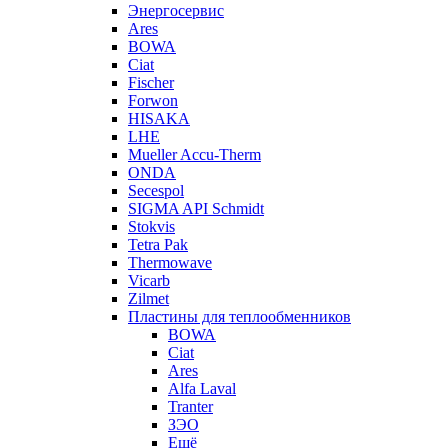
Энергосервис
Ares
BOWA
Ciat
Fischer
Forwon
HISAKA
LHE
Mueller Accu-Therm
ONDA
Secespol
SIGMA API Schmidt
Stokvis
Tetra Pak
Thermowave
Vicarb
Zilmet
Пластины для теплообменников
BOWA
Ciat
Ares
Alfa Laval
Tranter
ЗЭО
Ещё