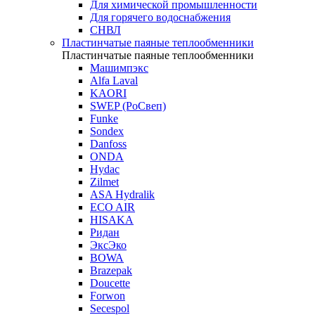
Для химической промышленности
Для горячего водоснабжения
СНВЛ
Пластинчатые паяные теплообменники
Пластинчатые паяные теплообменники
Машимпэкс
Alfa Laval
KAORI
SWEP (РоСвеп)
Funke
Sondex
Danfoss
ONDA
Hydac
Zilmet
ASA Hydralik
ECO AIR
HISAKA
Ридан
ЭксЭко
BOWA
Brazepak
Doucette
Forwon
Secespol