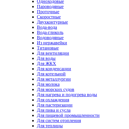
Одноходовые
Пароводяные
Проточные
Скоростные
Двухконтурные
Вода-вода
Вода-гликоль
Водоводяные
Из нержавейки
Титановые
Для вентиляции
Для воды
Для ЖКХ
Для конденсации
Для котельной
Для металлургии
Для молока
Для морских судов
Для нагрева и подогрева воды
Для охлаждения
Для пастеризации
Для пива и сусла
Для пищевой промышленности
Для систем отопления
Для теплицы