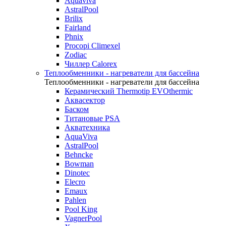
Aquaviva
AstralPool
Brilix
Fairland
Phnix
Procopi Climexel
Zodiac
Чиллер Calorex
Теплообменники - нагреватели для бассейна
Теплообменники - нагреватели для бассейна
Керамический Thermotip EVOthermic
Аквасектор
Баском
Титановые PSA
Акватехника
AquaViva
AstralPool
Behncke
Bowman
Dinotec
Elecro
Emaux
Pahlen
Pool King
VagnerPool