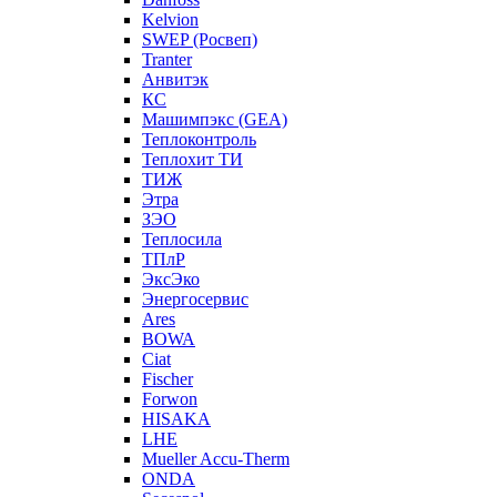
Kelvion
SWEP (Росвеп)
Tranter
Анвитэк
КС
Машимпэкс (GEA)
Теплоконтроль
Теплохит ТИ
ТИЖ
Этра
ЗЭО
Теплосила
ТПлР
ЭксЭко
Энергосервис
Ares
BOWA
Ciat
Fischer
Forwon
HISAKA
LHE
Mueller Accu-Therm
ONDA