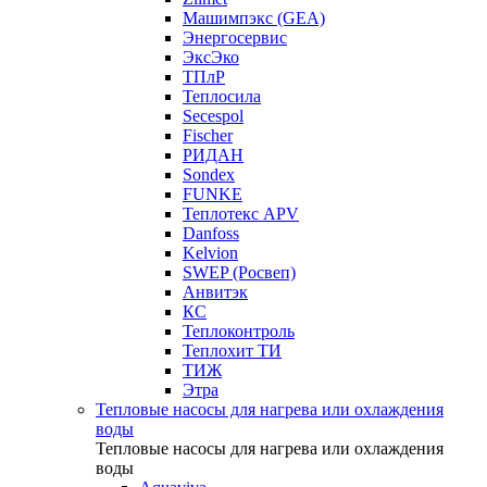
Машимпэкс (GEA)
Энергосервис
ЭксЭко
ТПлР
Теплосила
Secespol
Fischer
РИДАН
Sondex
FUNKE
Теплотекс APV
Danfoss
Kelvion
SWEP (Росвеп)
Анвитэк
КС
Теплоконтроль
Теплохит ТИ
ТИЖ
Этра
Тепловые насосы для нагрева или охлаждения
воды
Тепловые насосы для нагрева или охлаждения
воды