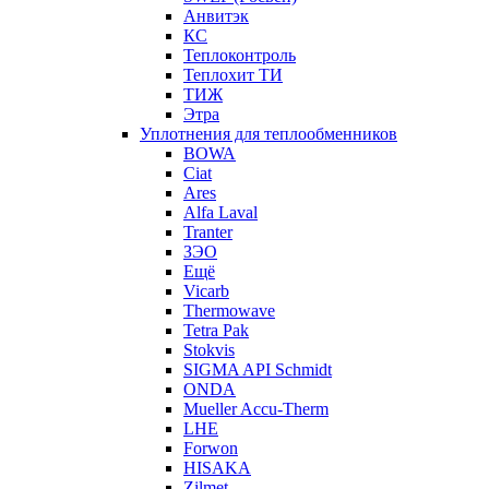
Анвитэк
КС
Теплоконтроль
Теплохит ТИ
ТИЖ
Этра
Уплотнения для теплообменников
BOWA
Ciat
Ares
Alfa Laval
Tranter
ЗЭО
Ещё
Vicarb
Thermowave
Tetra Pak
Stokvis
SIGMA API Schmidt
ONDA
Mueller Accu-Therm
LHE
Forwon
HISAKA
Zilmet