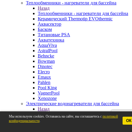
Теплообменники - нагреватели для бассейна
Назад
Теплообменники - нагреватели для бассейна
Керамический Thermotip EVOthermic
Аквасектор
Баском
Титановые PSA
Акватехника
AquaViva
AstralPool
Behncke
Bowman
Dinotec
Elecro
Emaux
Pahlen
Pool King
VagnerPool
Xenozone
Электрические водонагреватели для бассейна
Назад
Электрические водонагреватели для
Мы используем cookies. Оставаясь на сайте, вы соглашаетесь с
политикой
бассейна
ОК
конфиденциальности
.
Pahlen
AstralPool