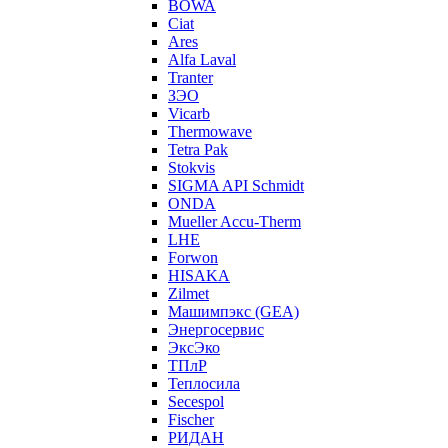
BOWA
Ciat
Ares
Alfa Laval
Tranter
ЗЭО
Vicarb
Thermowave
Tetra Pak
Stokvis
SIGMA API Schmidt
ONDA
Mueller Accu-Therm
LHE
Forwon
HISAKA
Zilmet
Машимпэкс (GEA)
Энергосервис
ЭксЭко
ТПлР
Теплосила
Secespol
Fischer
РИДАН