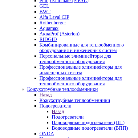
Pump Eliminate (PIPAL)
GEL
BWT
Alfa Laval CIP
Rothenberger
Aquamax
АкваProf (Asterion)
RIDGID
Комбинированные для теплообменного
оборудования и инженерных систем
Персональные элиминейторы для
теплообменного оборудования
Профессиональные элиминейторы для
инженерных систем
Профессиональные элиминейторы для
теплообменного оборудования
Кожухотрубные теплообменники
Назад
Кожухотрубные теплообменники
Подогреватели
Назад
Подогреватели
Пароводяные подогреватели (ПП)
Водоводяные подогреватели (ВПП)
ONDA