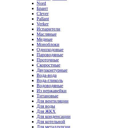
Nord
Брант
Clever
Pallant
Verker
Испарители
Масляные
Медные
Моноблоки
Одноходовые
Пароводяные
Проточные
Скоростные
Двухконтурные
Вода-вода
Вода-гликоль
Водоводяные
Из нержавейки
Титановые
Для вентиляции
Для воды
Для ЖКХ
Для конденсации
Для котельной
Для металлургии