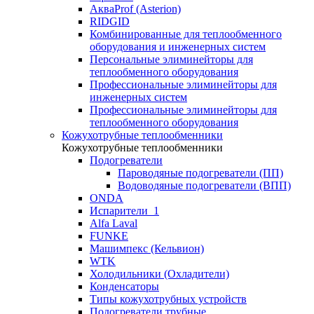
АкваProf (Asterion)
RIDGID
Комбинированные для теплообменного
оборудования и инженерных систем
Персональные элиминейторы для
теплообменного оборудования
Профессиональные элиминейторы для
инженерных систем
Профессиональные элиминейторы для
теплообменного оборудования
Кожухотрубные теплообменники
Кожухотрубные теплообменники
Подогреватели
Пароводяные подогреватели (ПП)
Водоводяные подогреватели (ВПП)
ONDA
Испарители_1
Alfa Laval
FUNKE
Машимпекс (Кельвион)
WTK
Холодильники (Охладители)
Конденсаторы
Типы кожухотрубных устройств
Подогреватели трубные