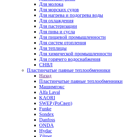
Для молока
Для морских судов
Для нагрева и подогрева воды
Для охлаждения
Для пастеризации
Для пива и сусла
Для пищевой промышленности
Для систем отопления
Для теплицы
Для химической промышленности
Для горячего водоснабжения
СНВЛ
Пластинчатые паяные теплообменники
Назад
Пластинчатые паяные теплообменники
Машимпэкс
Alfa Laval
KAORI
SWEP (РоСвеп)
Funke
Sondex
Danfoss
ONDA
Hydac
Zilmet