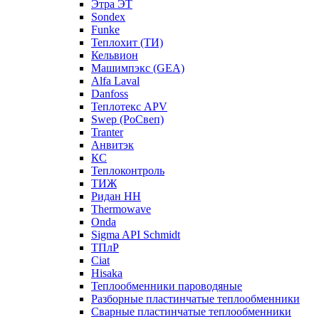
Этра ЭТ
Sondex
Funke
Теплохит (ТИ)
Кельвион
Машимпэкс (GEA)
Alfa Laval
Danfoss
Теплотекс APV
Swep (РоСвеп)
Tranter
Анвитэк
КС
Теплоконтроль
ТИЖ
Ридан НН
Thermowave
Onda
Sigma API Schmidt
ТПлР
Ciat
Hisaka
Теплообменники пароводяные
Разборные пластинчатые теплообменники
Сварные пластинчатые теплообменники