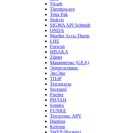
Vicarb
Thermowave
Tetra Pak
Stokvis
SIGMA API Schmidt
ONDA
Mueller Accu-Therm
LHE
Forwon
HISAKA
Zilmet
Машимпэкс (GEA)
Энергосервис
ЭксЭко
ТПлР
Теплосила
Secespol
Fischer
РИДАН
Sondex
FUNKE
Теплотекс APV
Danfoss
Kelvion
SWEP (Росвеп)