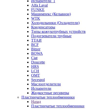
Испарители_1
Alfa Laval
FUNKE
Машимпекс (Кельвион)
WTK
Холодильники (Охладители)
Конденсаторы
Типы кожухотрубных устройств
Подогреватели трубные
ТТАИ
BCF
Bitzer
BOWA
Ciat
Doucette
HRS
LCH
OMT
Secespol
Маслоотделители
Испарители
Жидкостные ресиверы
Пластинчатые теплообменники
Назад
Пластинчатые теплообменники