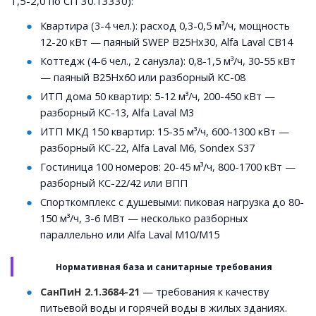
1,5-2,0 по СП 30.13330):
Квартира (3-4 чел.): расход 0,3-0,5 м³/ч, мощность
12-20 кВт — паяный SWEP B25Hx30, Alfa Laval CB14
Коттедж (4-6 чел., 2 санузла): 0,8-1,5 м³/ч, 30-55 кВт
— паяный B25Hx60 или разборный КС-08
ИТП дома 50 квартир: 5-12 м³/ч, 200-450 кВт —
разборный КС-13, Alfa Laval M3
ИТП МКД 150 квартир: 15-35 м³/ч, 600-1300 кВт —
разборный КС-22, Alfa Laval M6, Sondex S37
Гостиница 100 номеров: 20-45 м³/ч, 800-1700 кВт —
разборный КС-22/42 или ВПП
Спорткомплекс с душевыми: пиковая нагрузка до 80-
150 м³/ч, 3-6 МВт — несколько разборных
параллельно или Alfa Laval M10/M15
Нормативная база и санитарные требования
СанПиН 2.1.3684-21
— требования к качеству
питьевой воды и горячей воды в жилых зданиях.