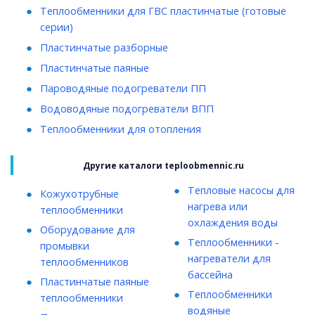
Теплообменники для ГВС пластинчатые (готовые
серии)
Пластинчатые разборные
Пластинчатые паяные
Пароводяные подогреватели ПП
Водоводяные подогреватели ВПП
Теплообменники для отопления
Другие каталоги teploobmennic.ru
Тепловые насосы для
Кожухотрубные
нагрева или
теплообменники
охлаждения воды
Оборудование для
Теплообменники -
промывки
нагреватели для
теплообменников
бассейна
Пластинчатые паяные
Теплообменники
теплообменники
водяные