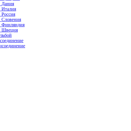
: Дания
: Италия
 Россия
: Словения
: Финляндия
: Швеция
езьбой
исоединение
исоединение