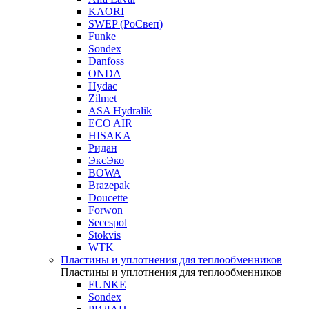
KAORI
SWEP (РоСвеп)
Funke
Sondex
Danfoss
ONDA
Hydac
Zilmet
ASA Hydralik
ECO AIR
HISAKA
Ридан
ЭксЭко
BOWA
Brazepak
Doucette
Forwon
Secespol
Stokvis
WTK
Пластины и уплотнения для теплообменников
Пластины и уплотнения для теплообменников
FUNKE
Sondex