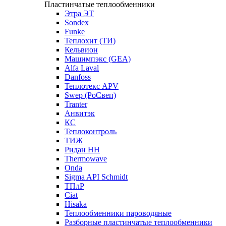
Пластинчатые теплообменники
Этра ЭТ
Sondex
Funke
Теплохит (ТИ)
Кельвион
Машимпэкс (GEA)
Alfa Laval
Danfoss
Теплотекс APV
Swep (РоСвеп)
Tranter
Анвитэк
КС
Теплоконтроль
ТИЖ
Ридан НН
Thermowave
Onda
Sigma API Schmidt
ТПлР
Ciat
Hisaka
Теплообменники пароводяные
Разборные пластинчатые теплообменники