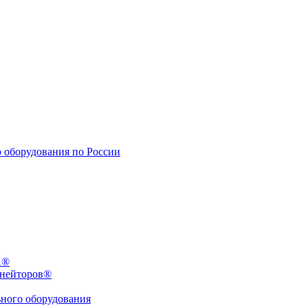
X®
инейторов®
ьного оборудования