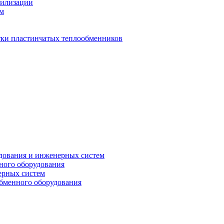
тилизации
ем
стки пластинчатых теплообменников
дования и инженерных систем
ного оборудования
ерных систем
бменного оборудования