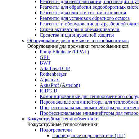
Реагенты для нейтрализации, пассивации и у
Реагенты для обработки водооборотных сист
Реагенты для очистки систем отопления
Реагенты для установок обратного осмоса
Реагенты и оборудование для разборной очи
Спреи активаторы и обезжириватели
Средства индивидуальной защиты
Оборудование для промывки теплообменников
Оборудование для промывки теплообменников
Pump Eliminate (PIPAL)
GEL
BWT
Alfa Laval CIP
Rothenberger
Aquamax
АкваProf (Asterion)
RIDGID
Комбинированные для теплообменного обору
Персональные элиминейторы для теплообмен
Профессиональные элиминейторы для инжен
Профессиональные элиминейторы для теплоо
Кожухотрубные теплообменники
Кожухотрубные теплообменники
Подогреватели
Пароводяные подогреватели (ПП)