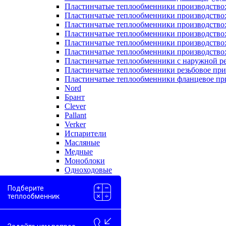
Пластинчатые теплообменники производство
Пластинчатые теплообменники производство
Пластинчатые теплообменники производство:
Пластинчатые теплообменники производство
Пластинчатые теплообменники производство
Пластинчатые теплообменники производство
Пластинчатые теплообменники с наружной р
Пластинчатые теплообменники резьбовое пр
Пластинчатые теплообменники фланцевое пр
Nord
Брант
Clever
Pallant
Verker
Испарители
Масляные
Медные
Моноблоки
Одноходовые
Пароводяные
Проточные
Подберите
теплообменник
Скоростные
Двухконтурные
Вода-вода
Вода-гликоль