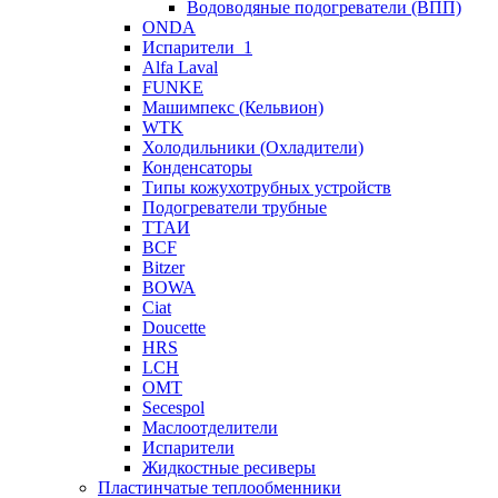
Водоводяные подогреватели (ВПП)
ONDA
Испарители_1
Alfa Laval
FUNKE
Машимпекс (Кельвион)
WTK
Холодильники (Охладители)
Конденсаторы
Типы кожухотрубных устройств
Подогреватели трубные
ТТАИ
BCF
Bitzer
BOWA
Ciat
Doucette
HRS
LCH
OMT
Secespol
Маслоотделители
Испарители
Жидкостные ресиверы
Пластинчатые теплообменники