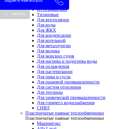
Задайте нам вопрос
Водоводяные
Из нержавейки
Титановые
СВЕРНУТЬ
Для вентиляции
Для воды
Для ЖКХ
Для конденсации
Для котельной
Для металлургии
Для молока
Для морских судов
Для нагрева и подогрева воды
Для охлаждения
Для пастеризации
Для пива и сусла
Для пищевой промышленности
Для систем отопления
Для теплицы
Для химической промышленности
Для горячего водоснабжения
СНВЛ
Пластинчатые паяные теплообменники
Пластинчатые паяные теплообменники
Машимпэкс
Alfa Laval