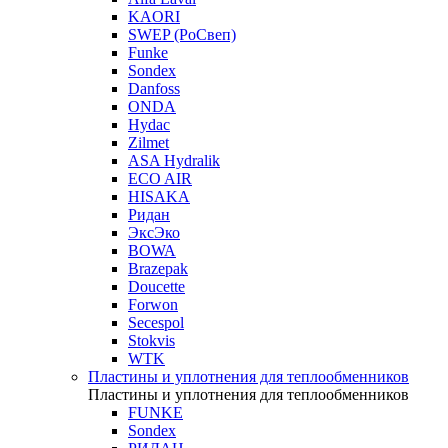
KAORI
SWEP (РоСвеп)
Funke
Sondex
Danfoss
ONDA
Hydac
Zilmet
ASA Hydralik
ECO AIR
HISAKA
Ридан
ЭксЭко
BOWA
Brazepak
Doucette
Forwon
Secespol
Stokvis
WTK
Пластины и уплотнения для теплообменников
Пластины и уплотнения для теплообменников
FUNKE
Sondex