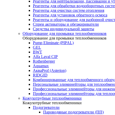
Реагенты для нейтрализации, пассивации и у
Реагенты для обработки водооборотных сист
Реагенты для очистки систем отопления
Реагенты для установок обратного осмоса
Реагенты и оборудование для разборной очи
Спреи активаторы и обезжириватели
Средства индивидуальной защиты
Оборудование для промывки теплообменников
Оборудование для промывки теплообменников
Pump Eliminate (PIPAL)
GEL
BWT
Alfa Laval CIP
Rothenberger
Aquamax
АкваProf (Asterion)
RIDGID
Комбинированные для теплообменного обору
Персональные элиминейторы для теплообмен
Профессиональные элиминейторы для инжен
Профессиональные элиминейторы для теплоо
Кожухотрубные теплообменники
Кожухотрубные теплообменники
Подогреватели
Пароводяные подогреватели (ПП)