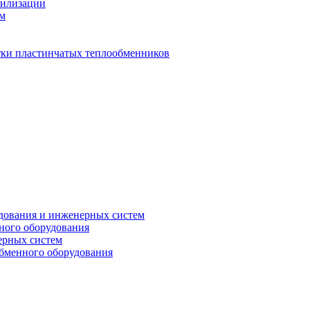
тилизации
ем
стки пластинчатых теплообменников
дования и инженерных систем
ного оборудования
ерных систем
бменного оборудования