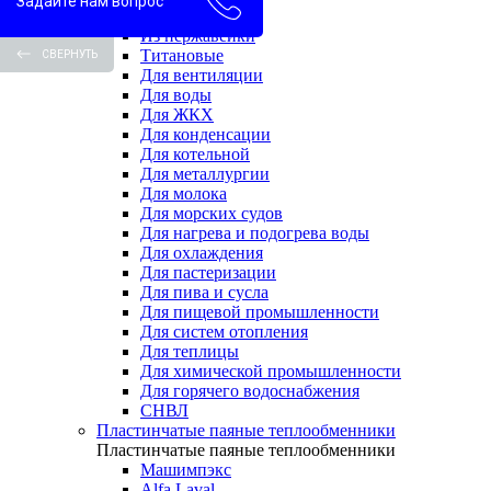
Задайте нам вопрос
Водоводяные
Из нержавейки
Титановые
СВЕРНУТЬ
Для вентиляции
Для воды
Для ЖКХ
Для конденсации
Для котельной
Для металлургии
Для молока
Для морских судов
Для нагрева и подогрева воды
Для охлаждения
Для пастеризации
Для пива и сусла
Для пищевой промышленности
Для систем отопления
Для теплицы
Для химической промышленности
Для горячего водоснабжения
СНВЛ
Пластинчатые паяные теплообменники
Пластинчатые паяные теплообменники
Машимпэкс
Alfa Laval