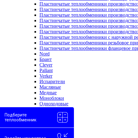
Пластинчатые теплообменники производство
Пластинчатые теплообменники производство
Пластинчатые теплообменники производство:
Пластинчатые теплообменники производство
Пластинчатые теплообменники производство
Пластинчатые теплообменники производство
Пластинчатые теплообменники с наружной р
Пластинчатые теплообменники резьбовое пр
Пластинчатые теплообменники фланцевое пр
Nord
Брант
Clever
Pallant
Verker
Испарители
Масляные
Медные
Моноблоки
Одноходовые
Пароводяные
Проточные
Подберите
теплообменник
Скоростные
Двухконтурные
Вода-вода
Вода-гликоль