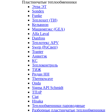
Пластинчатые теплообменники
Этра ЭТ
Sondex
Funke
Теплохит (ТИ)
Кельвион
Машимпэкс (GEA)
Alfa Laval
Danfoss
Теплотекс APV
Swep (РоСвеп)
Tranter
Анвитэк
КС
Теплоконтроль
ТИЖ
Ридан НН
Thermowave
Onda
Sigma API Schmidt
ТПлР
Ciat
Hisaka
Теплообменники пароводяные
Разборные пластинчатые теплообменники