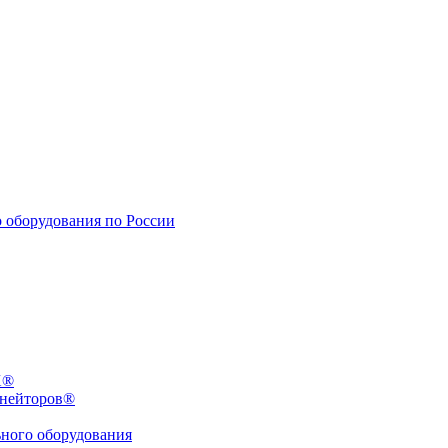
X®
инейторов®
ьного оборудования