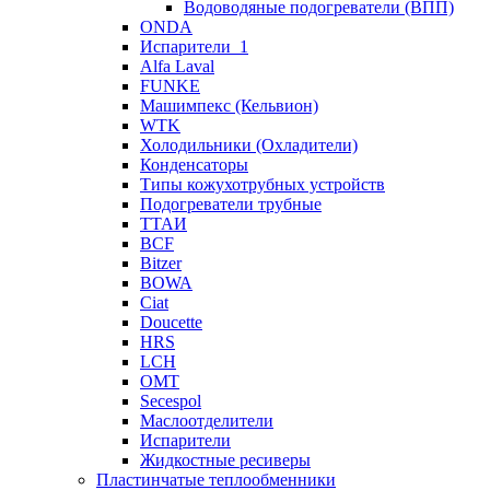
Водоводяные подогреватели (ВПП)
ONDA
Испарители_1
Alfa Laval
FUNKE
Машимпекс (Кельвион)
WTK
Холодильники (Охладители)
Конденсаторы
Типы кожухотрубных устройств
Подогреватели трубные
ТТАИ
BCF
Bitzer
BOWA
Ciat
Doucette
HRS
LCH
OMT
Secespol
Маслоотделители
Испарители
Жидкостные ресиверы
Пластинчатые теплообменники