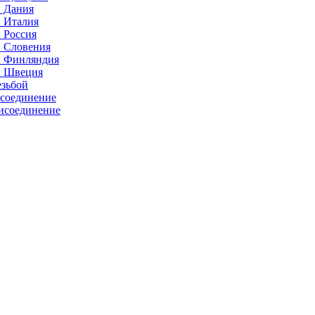
: Дания
: Италия
 Россия
: Словения
: Финляндия
: Швеция
езьбой
исоединение
исоединение