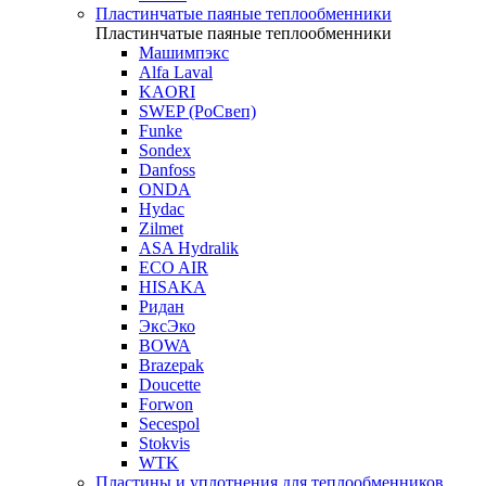
Пластинчатые паяные теплообменники
Пластинчатые паяные теплообменники
Машимпэкс
Alfa Laval
KAORI
SWEP (РоСвеп)
Funke
Sondex
Danfoss
ONDA
Hydac
Zilmet
ASA Hydralik
ECO AIR
HISAKA
Ридан
ЭксЭко
BOWA
Brazepak
Doucette
Forwon
Secespol
Stokvis
WTK
Пластины и уплотнения для теплообменников