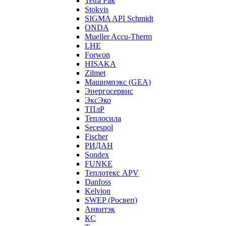
Tetra Pak
Stokvis
SIGMA API Schmidt
ONDA
Mueller Accu-Therm
LHE
Forwon
HISAKA
Zilmet
Машимпэкс (GEA)
Энергосервис
ЭксЭко
ТПлР
Теплосила
Secespol
Fischer
РИДАН
Sondex
FUNKE
Теплотекс APV
Danfoss
Kelvion
SWEP (Росвеп)
Анвитэк
КС