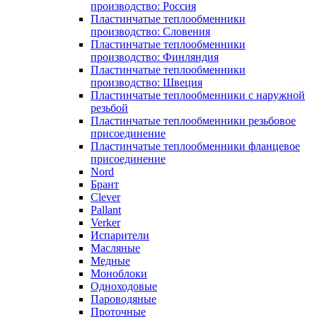
производство: Россия
Пластинчатые теплообменники
производство: Словения
Пластинчатые теплообменники
производство: Финляндия
Пластинчатые теплообменники
производство: Швеция
Пластинчатые теплообменники с наружной
резьбой
Пластинчатые теплообменники резьбовое
присоединение
Пластинчатые теплообменники фланцевое
присоединение
Nord
Брант
Clever
Pallant
Verker
Испарители
Масляные
Медные
Моноблоки
Одноходовые
Пароводяные
Проточные