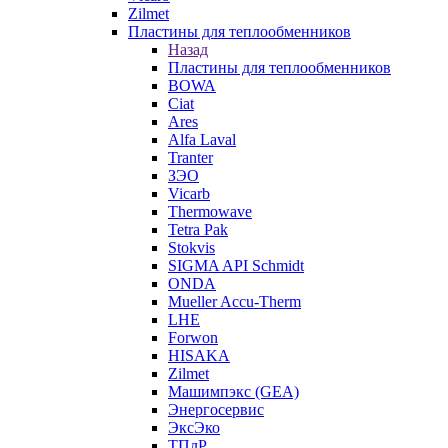
Zilmet
Пластины для теплообменников
Назад
Пластины для теплообменников
BOWA
Ciat
Ares
Alfa Laval
Tranter
ЗЭО
Vicarb
Thermowave
Tetra Pak
Stokvis
SIGMA API Schmidt
ONDA
Mueller Accu-Therm
LHE
Forwon
HISAKA
Zilmet
Машимпэкс (GEA)
Энергосервис
ЭксЭко
ТПлР