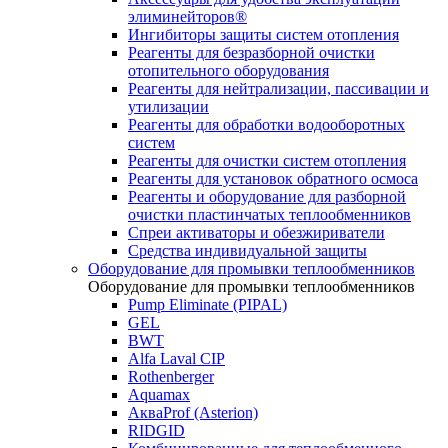
элиминейторов®
Ингибиторы защиты систем отопления
Реагенты для безразборной очистки
отопительного оборудования
Реагенты для нейтрализации, пассивации и
утилизации
Реагенты для обработки водооборотных
систем
Реагенты для очистки систем отопления
Реагенты для установок обратного осмоса
Реагенты и оборудование для разборной
очистки пластинчатых теплообменников
Спреи активаторы и обезжириватели
Средства индивидуальной защиты
Оборудование для промывки теплообменников
Оборудование для промывки теплообменников
Pump Eliminate (PIPAL)
GEL
BWT
Alfa Laval CIP
Rothenberger
Aquamax
АкваProf (Asterion)
RIDGID