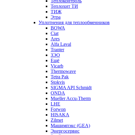
Теплоконтроль
Теплохит ТИ
ТИЖ
Этра
Уплотнения для теплообменников
BOWA
Ciat
Ares
Alfa Laval
Tranter
ЗЭО
Ещё
Vicarb
Thermowave
Tetra Pak
Stokvis
SIGMA API Schmidt
ONDA
Mueller Accu-Therm
LHE
Forwon
HISAKA
Zilmet
Машимпэкс (GEA)
Энергосервис