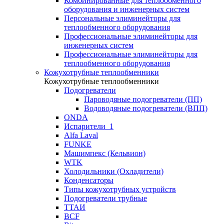
Комбинированные для теплообменного
оборудования и инженерных систем
Персональные элиминейторы для
теплообменного оборудования
Профессиональные элиминейторы для
инженерных систем
Профессиональные элиминейторы для
теплообменного оборудования
Кожухотрубные теплообменники
Кожухотрубные теплообменники
Подогреватели
Пароводяные подогреватели (ПП)
Водоводяные подогреватели (ВПП)
ONDA
Испарители_1
Alfa Laval
FUNKE
Машимпекс (Кельвион)
WTK
Холодильники (Охладители)
Конденсаторы
Типы кожухотрубных устройств
Подогреватели трубные
ТТАИ
BCF