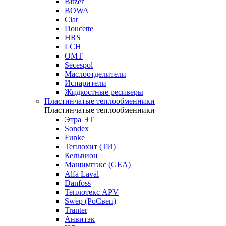
Bitzer
BOWA
Ciat
Doucette
HRS
LCH
OMT
Secespol
Маслоотделители
Испарители
Жидкостные ресиверы
Пластинчатые теплообменники
Пластинчатые теплообменники
Этра ЭТ
Sondex
Funke
Теплохит (ТИ)
Кельвион
Машимпэкс (GEA)
Alfa Laval
Danfoss
Теплотекс APV
Swep (РоСвеп)
Tranter
Анвитэк