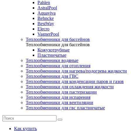
Pahlen
AstralPool
Aquaviva
Behncke
BestWay
Elecro
VagnerPool
Теплообменники для бассейнов
Теплообменники для бассейнов
Кожухотрубные
Пластинчатые
Теплообменники водяные
Теплообменники для отопления
Теплообменники для нагрева/подогрева жидкости
Теплообменники для ГВС
Теплообменники для конденсации паров и газов
Теплообменники для охлаждения жидкости
Теплообменники для пастеризации
Теплообменники для испарения
Теплообменники для вентиляции
Теплообменники для гвс пластинчатые
Как купить