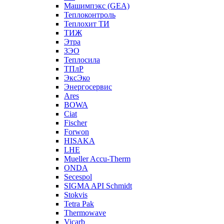
Машимпэкс (GEA)
Теплоконтроль
Теплохит ТИ
ТИЖ
Этра
ЗЭО
Теплосила
ТПлР
ЭксЭко
Энергосервис
Ares
BOWA
Ciat
Fischer
Forwon
HISAKA
LHE
Mueller Accu-Therm
ONDA
Secespol
SIGMA API Schmidt
Stokvis
Tetra Pak
Thermowave
Vicarb