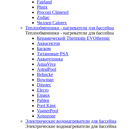
Fairland
Phnix
Procopi Climexel
Zodiac
Чиллер Calorex
Теплообменники - нагреватели для бассейна
Теплообменники - нагреватели для бассейна
Керамический Thermotip EVOthermic
Аквасектор
Баском
Титановые PSA
Акватехника
AquaViva
AstralPool
Behncke
Bowman
Dinotec
Elecro
Emaux
Pahlen
Pool King
VagnerPool
Xenozone
Электрические водонагреватели для бассейна
Электрические водонагреватели для бассейна