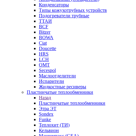
Конденсаторы
Типы кожухотрубных устройств
Подогреватели трубные
ТТАИ
BCF
Bitzer
BOWA
Ciat
Doucette
HRS
LCH
OMT
Secespol
Маслоотделители
Испарители
Жидкостные ресиверы
Пластинчатые теплообменники
Назад
Пластинчатые теплообменники
Этра ЭТ
Sondex
Funke
Теплохит (ТИ)
Кельвион
Машимпэкс (GEA)