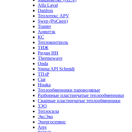
Alfa Laval
Danfoss
Теплотекс APV
Swep (РоСвеп)
Tranter
Анвитэк
КС
Теплоконтроль
ТИЖ
Ридан НН
Thermowave
Onda
Sigma API Schmidt
ТПлР
Ciat
Hisaka
Теплообменники пароводяные
Разборные пластинчатые теплообменники
Сварные пластинчатые теплообменники
ЗЭО
Теплосила
ЭксЭко
Энергосервис
Ares