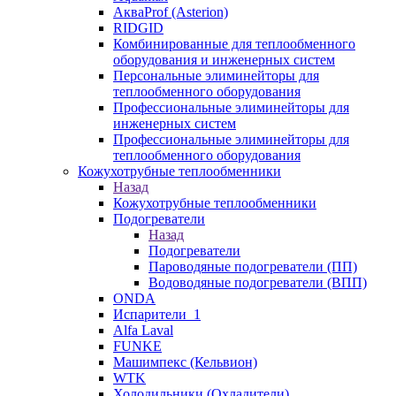
АкваProf (Asterion)
RIDGID
Комбинированные для теплообменного
оборудования и инженерных систем
Персональные элиминейторы для
теплообменного оборудования
Профессиональные элиминейторы для
инженерных систем
Профессиональные элиминейторы для
теплообменного оборудования
Кожухотрубные теплообменники
Назад
Кожухотрубные теплообменники
Подогреватели
Назад
Подогреватели
Пароводяные подогреватели (ПП)
Водоводяные подогреватели (ВПП)
ONDA
Испарители_1
Alfa Laval
FUNKE
Машимпекс (Кельвион)
WTK
Холодильники (Охладители)