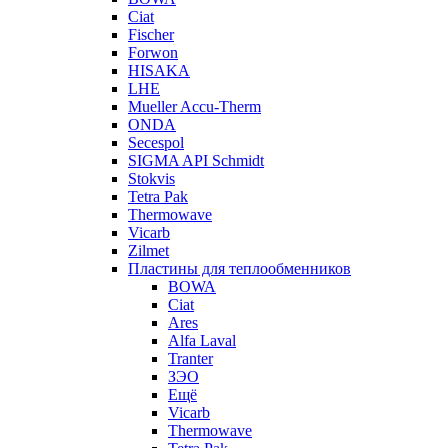
Ciat
Fischer
Forwon
HISAKA
LHE
Mueller Accu-Therm
ONDA
Secespol
SIGMA API Schmidt
Stokvis
Tetra Pak
Thermowave
Vicarb
Zilmet
Пластины для теплообменников
BOWA
Ciat
Ares
Alfa Laval
Tranter
ЗЭО
Ещё
Vicarb
Thermowave