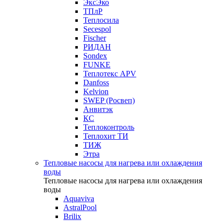
ЭксЭко
ТПлР
Теплосила
Secespol
Fischer
РИДАН
Sondex
FUNKE
Теплотекс APV
Danfoss
Kelvion
SWEP (Росвеп)
Анвитэк
КС
Теплоконтроль
Теплохит ТИ
ТИЖ
Этра
Тепловые насосы для нагрева или охлаждения
воды
Тепловые насосы для нагрева или охлаждения
воды
Aquaviva
AstralPool
Brilix