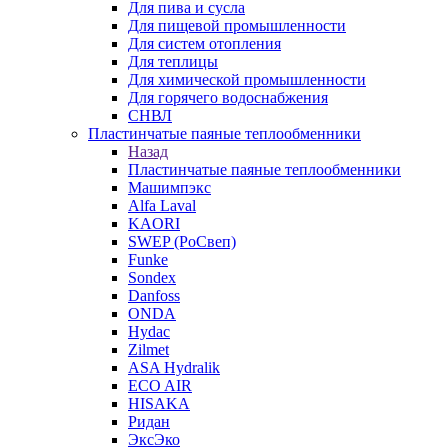
Для пива и сусла
Для пищевой промышленности
Для систем отопления
Для теплицы
Для химической промышленности
Для горячего водоснабжения
СНВЛ
Пластинчатые паяные теплообменники
Назад
Пластинчатые паяные теплообменники
Машимпэкс
Alfa Laval
KAORI
SWEP (РоСвеп)
Funke
Sondex
Danfoss
ONDA
Hydac
Zilmet
ASA Hydralik
ECO AIR
HISAKA
Ридан
ЭксЭко