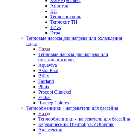
SWEP (Росвеп)
Анвитэк
КС
Теплоконтроль
Теплохит ТИ
ТИЖ
Этра
Тепловые насосы для нагрева или охлаждения
воды
Назад
Тепловые насосы для нагрева или
охлаждения воды
Aquaviva
AstralPool
Brilix
Fairland
Phnix
Procopi Climexel
Zodiac
Чиллер Calorex
Теплообменники - нагреватели для бассейна
Назад
Теплообменники - нагреватели для бассейна
Керамический Thermotip EVOthermic
Аквасектор