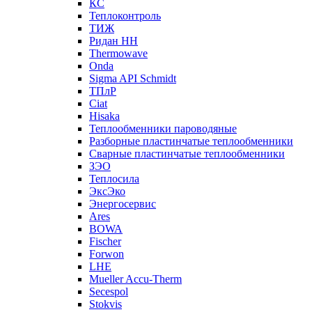
КС
Теплоконтроль
ТИЖ
Ридан НН
Thermowave
Onda
Sigma API Schmidt
ТПлР
Ciat
Hisaka
Теплообменники пароводяные
Разборные пластинчатые теплообменники
Сварные пластинчатые теплообменники
ЗЭО
Теплосила
ЭксЭко
Энергосервис
Ares
BOWA
Fischer
Forwon
LHE
Mueller Accu-Therm
Secespol
Stokvis