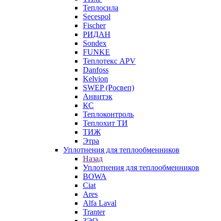
Теплосила
Secespol
Fischer
РИДАН
Sondex
FUNKE
Теплотекс APV
Danfoss
Kelvion
SWEP (Росвеп)
Анвитэк
КС
Теплоконтроль
Теплохит ТИ
ТИЖ
Этра
Уплотнения для теплообменников
Назад
Уплотнения для теплообменников
BOWA
Ciat
Ares
Alfa Laval
Tranter
ЗЭО