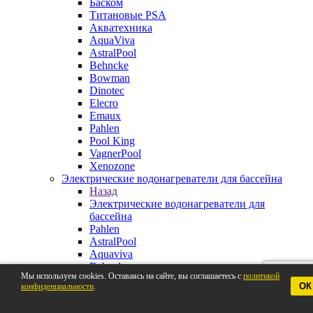
Баском
Титановые PSA
Акватехника
AquaViva
AstralPool
Behncke
Bowman
Dinotec
Elecro
Emaux
Pahlen
Pool King
VagnerPool
Xenozone
Электрические водонагреватели для бассейна
Назад
Электрические водонагреватели для
бассейна
Pahlen
AstralPool
Aquaviva
Behncke
Мы используем cookies. Оставаясь на сайте, вы соглашаетесь с
политикой
BestWay
ОК
конфиденциальности
.
Elecro
VagnerPool