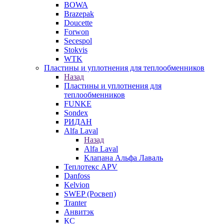
BOWA
Brazepak
Doucette
Forwon
Secespol
Stokvis
WTK
Пластины и уплотнения для теплообменников
Назад
Пластины и уплотнения для
теплообменников
FUNKE
Sondex
РИДАН
Alfa Laval
Назад
Alfa Laval
Клапана Альфа Лаваль
Теплотекс APV
Danfoss
Kelvion
SWEP (Росвеп)
Tranter
Анвитэк
КС