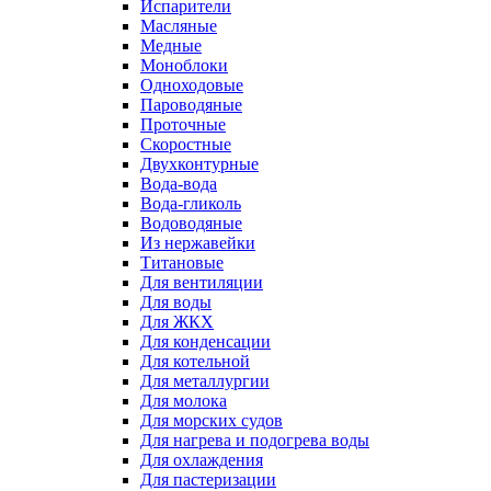
Испарители
Масляные
Медные
Моноблоки
Одноходовые
Пароводяные
Проточные
Скоростные
Двухконтурные
Вода-вода
Вода-гликоль
Водоводяные
Из нержавейки
Титановые
Для вентиляции
Для воды
Для ЖКХ
Для конденсации
Для котельной
Для металлургии
Для молока
Для морских судов
Для нагрева и подогрева воды
Для охлаждения
Для пастеризации