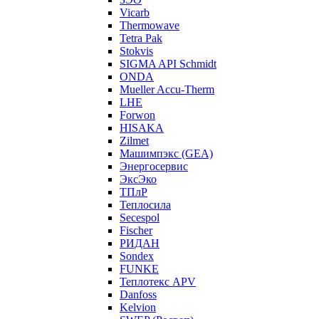
Vicarb
Thermowave
Tetra Pak
Stokvis
SIGMA API Schmidt
ONDA
Mueller Accu-Therm
LHE
Forwon
HISAKA
Zilmet
Машимпэкс (GEA)
Энергосервис
ЭксЭко
ТПлР
Теплосила
Secespol
Fischer
РИДАН
Sondex
FUNKE
Теплотекс APV
Danfoss
Kelvion