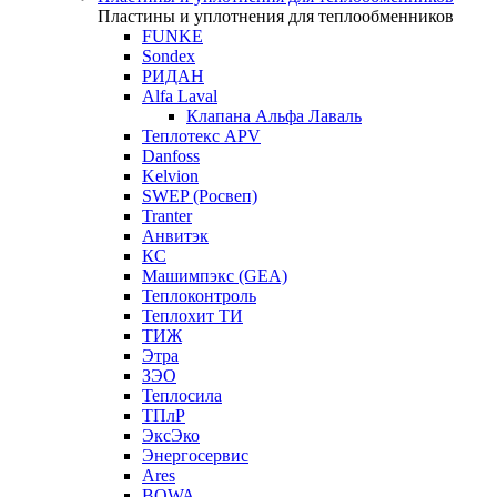
Пластины и уплотнения для теплообменников
FUNKE
Sondex
РИДАН
Alfa Laval
Клапана Альфа Лаваль
Теплотекс APV
Danfoss
Kelvion
SWEP (Росвеп)
Tranter
Анвитэк
КС
Машимпэкс (GEA)
Теплоконтроль
Теплохит ТИ
ТИЖ
Этра
ЗЭО
Теплосила
ТПлР
ЭксЭко
Энергосервис
Ares
BOWA