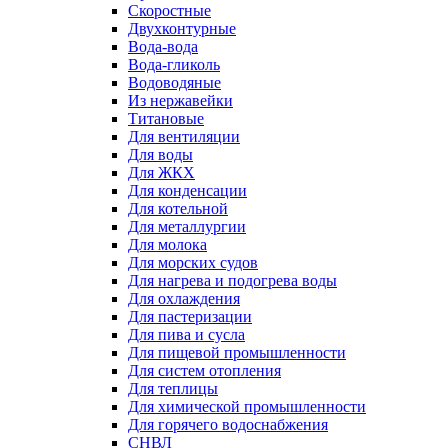
Скоростные
Двухконтурные
Вода-вода
Вода-гликоль
Водоводяные
Из нержавейки
Титановые
Для вентиляции
Для воды
Для ЖКХ
Для конденсации
Для котельной
Для металлургии
Для молока
Для морских судов
Для нагрева и подогрева воды
Для охлаждения
Для пастеризации
Для пива и сусла
Для пищевой промышленности
Для систем отопления
Для теплицы
Для химической промышленности
Для горячего водоснабжения
СНВЛ