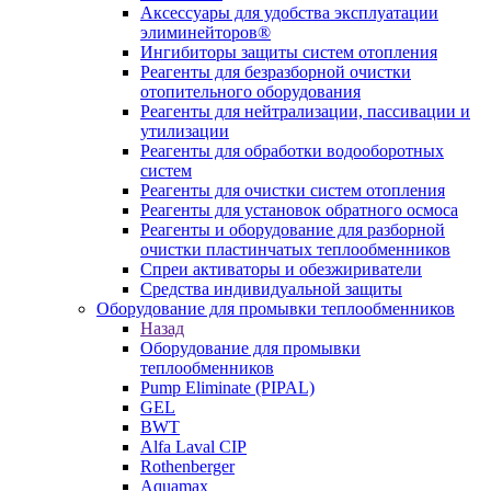
Аксессуары для удобства эксплуатации
элиминейторов®
Ингибиторы защиты систем отопления
Реагенты для безразборной очистки
отопительного оборудования
Реагенты для нейтрализации, пассивации и
утилизации
Реагенты для обработки водооборотных
систем
Реагенты для очистки систем отопления
Реагенты для установок обратного осмоса
Реагенты и оборудование для разборной
очистки пластинчатых теплообменников
Спреи активаторы и обезжириватели
Средства индивидуальной защиты
Оборудование для промывки теплообменников
Назад
Оборудование для промывки
теплообменников
Pump Eliminate (PIPAL)
GEL
BWT
Alfa Laval CIP
Rothenberger
Aquamax